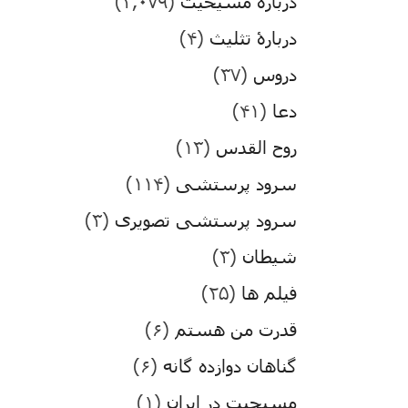
درباره مسیحیت
(۳,۰۷۹)
دربارۀ تثلیث
(۴)
دروس
(۳۷)
دعا
(۴۱)
روح القدس
(۱۳)
سرود پرستشی
(۱۱۴)
سرود پرستشی تصویری
(۳)
شیطان
(۳)
فیلم ها
(۲۵)
قدرت من هستم
(۶)
گناهان دوازده گانه
(۶)
مسیحیت در ایران
(۱)