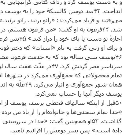
و به ‌دست‌ یوسف‌ کرد و ردای کتانی گرانبهایی به ‌او
انداخت‌.
۴۳
بعد دومین ‌کالسکهٔ خود را به ‌یوسف ‌دا
می‌رفتند و فریاد می‌کردند: «زانو بزنید، زانو بزنید
شد.
۴۴
فرعون‌ به‌ او گفت‌: «من ‌فرعون ‌هستم‌، 
‌اجازهٔ تو دست‌ یا پای خود را دراز کند.»
۴۵
پس ‌فرعو
و برای او زنی گرفت ‌به‌ نام «اسنات» که‌ دختر فوتی
۴۶
یوسف ‌سی ساله بود که ‌به‌ خدمت ‌فرعون‌ مشغول
سرتاسر مصر گردش ‌کرد.
۴۷
در مدّت ‌هفت‌ سال ‌او
‌تمام‌ محصولاتی که‌ جمع‌آوری می‌کرد در شهرها انبار
همان ‌شهر جمع‌آوری و انبار می‌کرد.
۴۹
غلّه ‌به‌ ا
‌یوسف ‌دیگر آنها را حساب‌ نمی‌کرد.
۵۰
قبل ‌از اینکه ‌سالهای قحطی برسد، یوسف‌ از 
«خدا تمام‌ سختی‌ها و خانواده‌ام ‌را از یاد من‌ ب
گذاشت‌.
۵۲
او همچنین‌ گفت‌: «خدا در سرزمینی که 
داده ‌است‌.» پس ‌پسر دومش‌ را افرائیم‌ نامید.