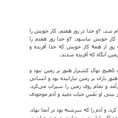
۱بدین‌سان، آسمانها و زمین و همۀ لشکر آنها تمام شد. ۲و خدا در روز هفتم، کار خویش را
به پایان رسانید؛ پس او در هفتمین روز، از همۀ کار خویش بیاسود. ۳و خدا روز هفتم را
روز از همۀ کار خویش که خدا آفریده و
هنگامی که یهوه خدا آسمانها و زمین را بساخت ۵هیچ نهالِ کشتزار هنوز بر زمین نبود و
هنوز باران بر زمین نبارانیده بود و انسانی
 مه از زمین برمی‌آمد و تمام روی زمین را سیراب می‌کرد.
 بینی او نَفَسِ حیات دمید و آدم موجودی
د، و آدم را که سرشته بود در آنجا نهاد.
وراک را از زمین رویانید. درخت حیات در