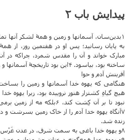
پیدایش باب ۲
مبارک خواند و آن را مقدس شمرد، چراکه در آن 
ساخته بود، بیاسود. ۴این بود تاریخچۀ آسمانها و زمین آنگاه که آفریده شدند.
آفرینش آدم و حوا
هیچ گیاهِ کشتزار هنوز نروییده بود، زیرا یهوه خدا 
نبود تا بر آن کِشت کند، ۶بلکه
۷آنگاه یهوه خدا آدم را از خاک زمین بسرشت و در
زنده شد.
۸و یهوه خدا باغی به سمت شرق، در عدن غَرْس کر
۹و یهوه خدا همه‌گونه درختان چشم‌نواز و خوش‌خ