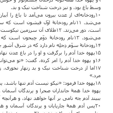
وسط باغ بود، و نیز درخت شناخت نیک و بد.
۱۰رودخانه‌ای از عدن بیرون می‌آمد تا باغ را آ
می‌شد. ۱۱نام رودخانۀ اوّل فیشون است ک
است، دور می‌زند. ۱۲طلای آن سرزمی
می‌شود. ۱۳نام رودخانۀ دوّم جِیحون 
۱۴رودخانۀ سوّم دِجلِه نام دارد که در شرق آشور جاری است، و رودخانۀ چهارم فُرات است.
۱۵یهوه خدا آدم را برگرفت و او را در باغ عدن نهاد
۱۶و یهوه خدا آدم را امر کرده، گفت: «تو می‌توا
۱۷اما از درخت شناخت نیک و بد زنهار نخوری، ز
مرد.»
یهوه خدا همۀ جانداران صحرا و پرندگان آسمان ر
ببیند آدم چه نامی بر آنها خواهد نهاد، و هرآنچه
۲۰پس آدم همۀ چارپایان و پرندگان آسمان و ه