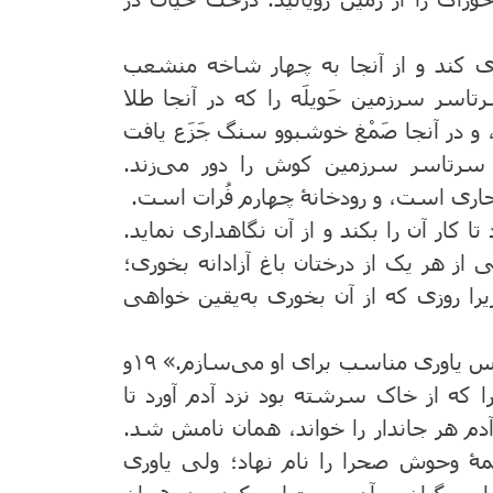
بیاری کند و از آنجا به چهار شاخه منشعب
ه سرتاسر سرزمین حَویلَه را که در آنجا طلا
ن نیکوست، و در آنجا صَمْغ خوشبوو سنگ جَزَع یافت
است که سرتاسر سرزمین کوش را دور می‌زند.
 تا کار آن را بکند و از آن نگاهداری نماید.
نی از هر یک از درختان باغ آزادانه بخوری؛
یرا روزی که از آن بخوری به‌یقین خواهی
۱۸یهوه خدا فرمود: «نیکو نیست آدم تنها باشد، پس یاوری مناسب برای او می‌سازم.» ۱۹و
ا که از خاک سرشته بود نزد آدم آورد تا
 آدم هر جاندار را خواند، همان نامش شد.
مۀ وحوش صحرا را نام نهاد؛ ولی یاوری