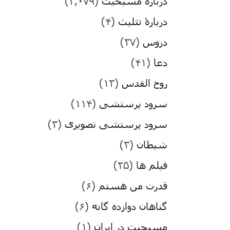
درباره مسیحیت
(۳,۰۷۹)
دربارۀ تثلیث
(۴)
دروس
(۳۷)
دعا
(۴۱)
روح القدس
(۱۳)
سرود پرستشی
(۱۱۴)
سرود پرستشی تصویری
(۳)
شیطان
(۳)
فیلم ها
(۲۵)
قدرت من هستم
(۶)
گناهان دوازده گانه
(۶)
مسیحیت در ایران
(۱)