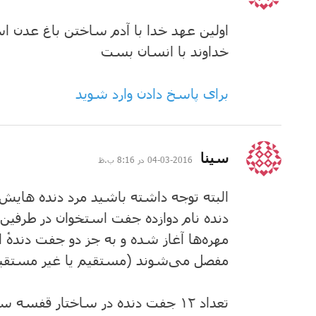
اولین عهد خدا با آدم ساختن باغ عدن ا
خداوند با انسان بست
برای پاسخ دادن وارد شوید
گفت:
سینا
2016-03-04 در 8:16 ب.ظ
البته توجه داشته باشید مرد دنده های
دنده نام دوازده جفت استخوان در طرفی
مهره‌ها آغاز شده و به جز دو جفت دندهٔ 
مفصل می‌شوند (مستقیم یا غیر مستقی
تعداد ۱۲ جفت دنده در ساختار قف