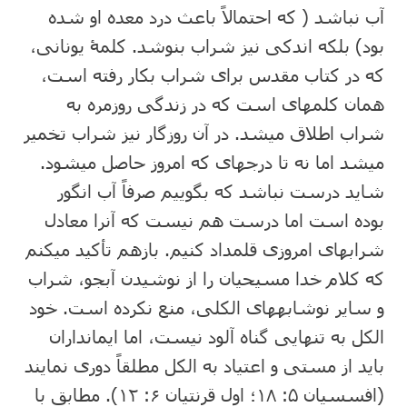
آب نباشد ( که احتمالاً باعث درد معده او شده
بود) بلکه اندکی نیز شراب بنوشد. کلمۀ یونانی،
که در کتاب مقدس برای شراب بکار رفته است،
همان کلمه⁯ای است که در زندگی روزمره به
شراب اطلاق می⁯شد. در آن روزگار نیز شراب تخمیر
می⁯شد اما نه تا درجه⁯ای که امروز حاصل می⁯شود.
شاید درست نباشد که بگوییم صرفاً آب انگور
بوده است اما درست هم نیست که آنرا معادل
شراب⁯های امروزی قلمداد کنیم. بازهم تأکید می⁯کنم
که کلام خدا مسیحیان را از نوشیدن آبجو، شراب
و سایر نوشابه⁯های الکلی، منع نکرده است. خود
الکل به تنهایی گناه آلود نیست، اما ایمانداران
باید از مستی و اعتیاد به الکل مطلقاً دوری نمایند
(افسسیان ۵: ۱۸؛ اول قرنتیان ۶: ۱۲). مطابق با