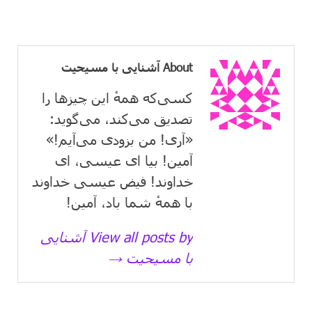
About آشنایی با مسیحیت
کسی‌که همهٔ این چیزها را
تصدیق می‌كند، می‌گوید:
«آری! من بزودی می‌آیم!»
آمین! بیا ای عیسی، ای
خداوند! فیض عیسی خداوند
با همهٔ شما باد، آمین!
View all posts by آشنایی
با مسیحیت →