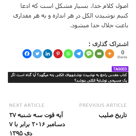
اصول کلام خدا، بسیار مشکل است که ادعا
کنیم نوشیدن الکل در هر اندازه و به هر مقداری
باعث جلال خدا می⁯شود.
اشتراک گذاری :
0
Shares
TAGGED
کتاب مقدس راجع به نوشیدن نوشابه⁯های الکلی چه می⁯گوید؟ آیا گناه است اگر
یک مسیحی نوشابۀ الکلی⁯ بنوشد؟
NEXT ARTICLE
PREVIOUS ARTICLE
تاریخ صلیب
آیه قوت سه شنبه ۲۷
دسامبر ۲۰۱۶ برابر با ۷
دی ۱۳۹۵