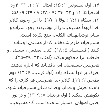
۱۴؛ اول سموئیل ۱: ۱۵؛ امثال ۲۰ : ۱؛ ۳۱: ۴و۶؛
اشعیا ۵: ۱۱ و ۲۲؛ ۲۴ :۹ ؛ ۲۸: ۷ ؛ ۲۹: ۹؛ ۵۶:
۱۲؛ میکاه ۲:۱۱ ؛ لوقا ۱: ۱۵). با این وجود، کلام
خدا لزوماً مسیحیان را از نوشیدن آبجو، شراب و
سایر نوشابه⁯های الکلی، منع نکرده است.
مسیحیان ملزم شده⁯اند که از مستی اجتناب
کنند (افسسیان ۵: ۱۸). کتاب مقدس ، مستی و
طبعات آنرا محکوم می⁯کند (امثال ۲۳: ۲۹–۳۵).
همچنین مسیحیان امر یافته⁯اند که اجازه ندهند
چیزی بر آنها تسلط یابد (اول قرنتیان ۶: ۱۲؛ دوم
پطرس ۲: ۱۹). کلام خدا همچنین هر کاری را که
باعث لغزش و عذاب وجدان سایر مسیحیان شود،
نکوهش می⁯کند ( اول قرنتیان ۸: ۹–۱۳) و در نور
چنین اصولی، بسیار سخت است که مسیحیان