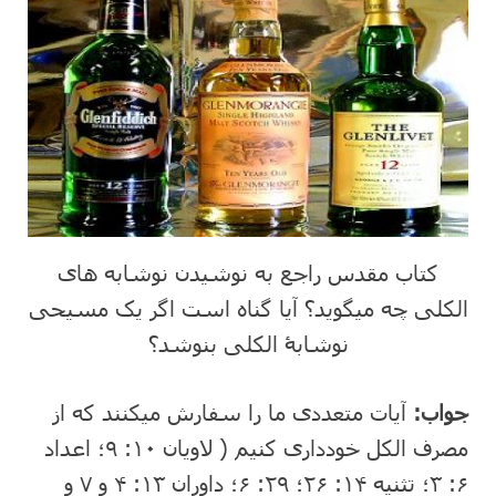
کتاب مقدس راجع به نوشیدن نوشابه ⁯های
الکلی چه می⁯گوید؟ آیا گناه است اگر یک مسیحی
نوشابۀ الکلی⁯ بنوشد؟
جواب:
آیات متعددی ما را سفارش می⁯کنند که از
مصرف الکل خودداری کنیم ( لاویان ۱۰: ۹؛ اعداد
۶: ۳؛ تثنیه ۱۴: ۲۶؛ ۲۹: ۶؛ داوران ۱۳: ۴ و ۷ و