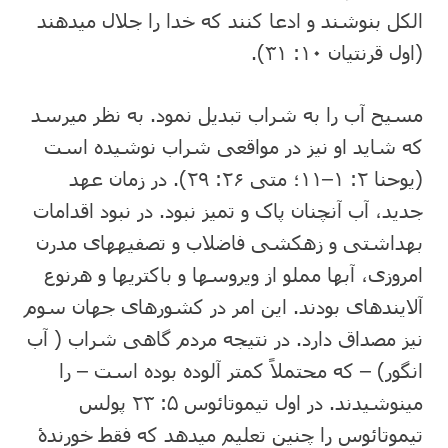
الکل بنوشند و ادعا کنند که خدا را جلال می⁯دهند
(اول قرنتیان ۱۰: ۳۱).
مسیح آب را به شراب تبدیل نمود. به نظر می⁯رسد
که شاید او نیز در مواقعی شراب نوشیده است
(یوحنا ۲: ۱–۱۱؛ متی ۲۶: ۲۹). در زمان عهد
جدید، آب آنچنان پاک و تمیز نبود. در نبود اقدامات
بهداشتی و زهکشی فاضلاب و تصفیه⁯های مدرن
امروزی، آبها مملو از ویروسها و باکتریها و هرنوع
آلاینده⁯ای بودند. این امر در کشورهای جهان سوم
نیز مصداق دارد. در نتیجه مردم گاهی شراب ( آب
انگور) – که محتملاً کمتر آلوده بوده است – را
می⁯نوشیدند. در اول تیموتائوس ۵: ۲۳ پولس
تیموتائوس را چنین تعلیم می⁯دهد که فقط خورندۀ