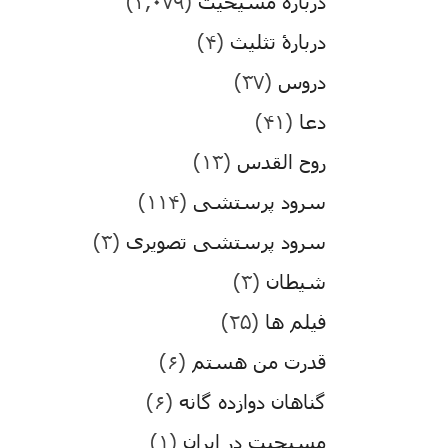
درباره مسیحیت
(۳,۰۷۹)
دربارۀ تثلیث
(۴)
دروس
(۳۷)
دعا
(۴۱)
روح القدس
(۱۳)
سرود پرستشی
(۱۱۴)
سرود پرستشی تصویری
(۳)
شیطان
(۳)
فیلم ها
(۲۵)
قدرت من هستم
(۶)
گناهان دوازده گانه
(۶)
مسیحیت در ایران
(۱)