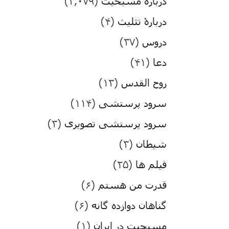
درباره مسیحیت
(۳,۰۷۹)
دربارۀ تثلیث
(۴)
دروس
(۳۷)
دعا
(۴۱)
روح القدس
(۱۳)
سرود پرستشی
(۱۱۴)
سرود پرستشی تصویری
(۳)
شیطان
(۳)
فیلم ها
(۲۵)
قدرت من هستم
(۶)
گناهان دوازده گانه
(۶)
مسیحیت در ایران
(۱)