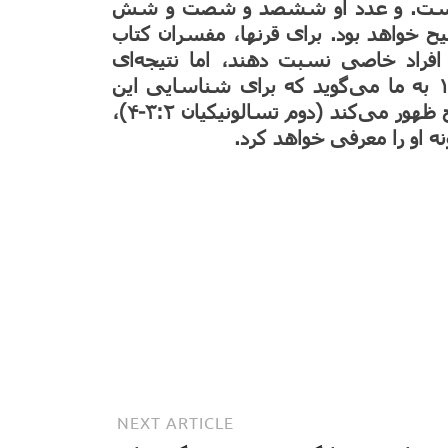
ن است. و عدد او ششصد و شصت و شش
‌ی ضد مسیح خواهد بود. برای قرنها، مفسران کتاب
ردند که این علامت ۶۶۶ را به افراد خاصی نسبت دهند، اما نتیجه‌ای
نداشت. به همین دلیل است که مکاشفه ۱۸:۱۳ به ما می‌گوید که برای شناسایی این
عدد به هوش و خرد نیاز داریم. زمانیکه ضد مسیح ظهور می‌کند (دوم تسالونیکیان ۳:۲-۴)،
NEXT ARTICLE