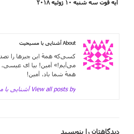
آیه قوت سه شنبه ۱۰ ژوئیه ۲۰۱۸
About آشنایی با مسیحیت
کسی‌که همهٔ این چیزها را تصد
می‌آیم!» آمین! بیا ای عیسی، 
همهٔ شما باد، آمین!
View all posts by آشنایی با مسیحیت →
دیدگاهتان را بنویسید