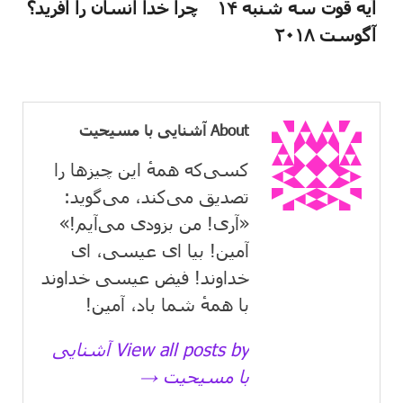
آیه قوت سه شنبه ۱۴
چرا خدا انسان را آفرید؟
آگوست ۲۰۱۸
About آشنایی با مسیحیت
کسی‌که همهٔ این چیزها را
تصدیق می‌كند، می‌گوید:
«آری! من بزودی می‌آیم!»
آمین! بیا ای عیسی، ای
خداوند! فیض عیسی خداوند
با همهٔ شما باد، آمین!
View all posts by آشنایی
با مسیحیت →