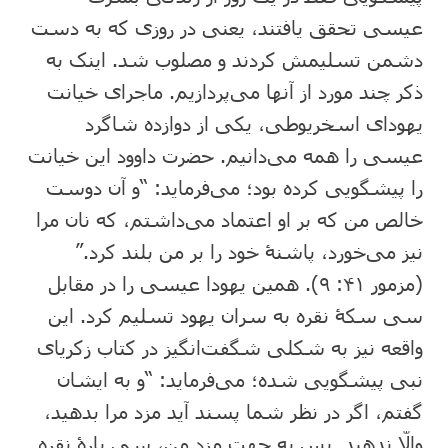
عیسی تحقق یافتند، یعنی در روزی که به دست
دشمن تسلیمش کردند و مصلوب شد. اینک به
ذکر چند مورد از آنها می‌پردازیم. ماجرای خیانت
یهودای اسخریوطی، یکی از دوازده شاگرد
عیسی را همه می‌دانیم. حضرت داوود این خیانت
را پیشگویی کرده بود؛ می‌فرماید: “و آن دوست
خالص من که بر او اعتماد می‌داشتم، که نان مرا
نیز می‌خورد، پاشنۀ خود را بر من بلند کرد.”
(مزمور ۴۱: ‏۹). همین یهودا عیسی را در مقابل
سی سکۀ نقره به سران یهود تسلیم کرد. این
واقعه نیز به شکلی شگفت‌انگیز در کتاب زکریای
نبی پیشگویی شده؛ می‌فرماید: “و به ایشان
گفتم، اگر در نظر شما پسند آید مزد مرا بدهید،
والّا ندهید. پس به جهت مزد من، سی پارۀ نقره