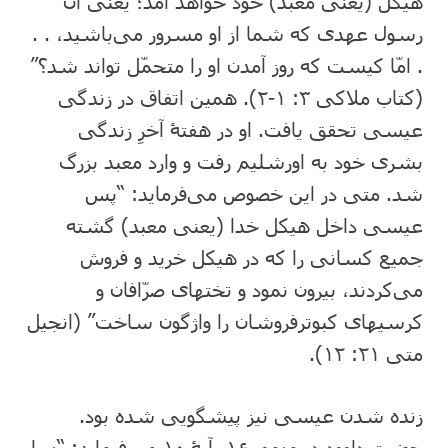
هیکل (یعنی معبد) خود خواهد آمد؛ یعنی آن
رسول عهدی که شما از او مسرور می‌باشید، . .
. امّا کیست که روز آمدن او را متحمّل تواند شد؟”
(کتاب ملاکی ۳: ‏۱-‏۲). همین اتفاق در زندگی
عیسی تحقق یافت. او در هفتۀ آخرِ زندگی
بشری خود به اورشلیم رفت و وارد معبد بزرگ
شد. متی در این خصوص می‌فرماید: “پس
عیسی داخل هیکل خدا (یعنی معبد) گشته
جمیع کسانی را که در هیکل خرید و فروش
می‌کردند، بیرون نمود و تختهای صرّافان و
کرسیهای کبوترفروشان را واژگون ساخت” (انجیل
متی ۲۱: ‏۱۲).
زنده شدن عیسی نیز پیشگویی شده بود.
حضرت داوود در مزمور ۱۶، آیۀ ۱۰ می‌فرماید: “زیرا