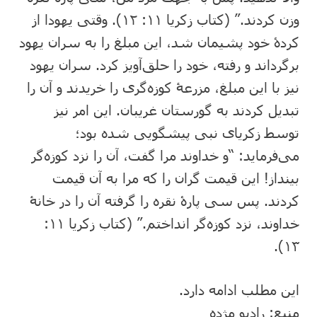
وزن کردند.” (کتاب زکریا ۱۱: ‏۱۲). وقتی یهودا از
کردۀ خود پشیمان شد، این مبلغ را به سران یهود
برگرداند و رفته، خود را حلق‌آویز کرد. سران یهود
نیز با این مبلغ، مزرعۀ کوزه‌گری را خریدند و آن را
تبدیل کردند به گورستان غریبان. این امر نیز
توسط زکریای نبی پیشگویی شده بود؛
می‌فرماید: “و خداوند مرا گفت، آن را نزد کوزه‌گر
بینداز! این قیمت گران را که مرا به آن قیمت
کردند. پس سی پارۀ نقره را گرفته آن را در خانۀ
خداوند، نزد کوزه‌گر انداختم.” (کتاب زکریا ۱۱:
این مطلب ادامه دارد.
منبع: رادیو مژده