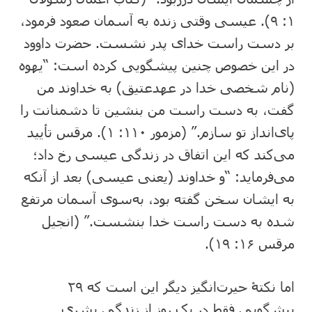
۱: ‏۹). عیسی وقتی زنده به آسمان صعود فرمود،
بر دست راست خدای پدر نشست. حضرت داوود
در این خصوص چنین پیشگویی کرده است: “یهوه
(نام شخصی خدا در عهدعتیق) به خداوند من
گفت، به دست راست من بنشین تا دشمنانت را
پای‌انداز تو سازم.” (مزمور ۱۱۰: ‏۱). مرقس تأیید
می‌کند که این اتفاق در زندگی عیسی رخ داد؛
می‌فرماید: “و خداوند (یعنی عیسی) بعد از آنکه
به ایشان سخن گفته بود، به‌سوی آسمان مرتفع
شده به دست راست خدا بنشست.” (انجیل
مرقس ۱۶: ‏۱۹).
اما نکتۀ حیرت‌انگیز دیگر این است که ۲۹
پیشگویی فقط در یک روز از زندگی بشری