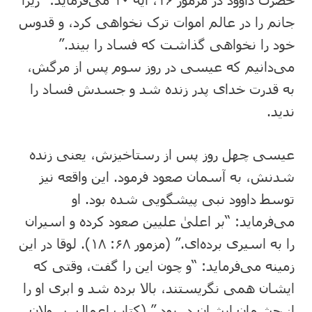
جانم را در عالم اموات ترک نخواهی کرد، و قدوس
خود را نخواهی گذاشت که فساد را بیند.”
می‌دانیم که عیسی در روز سوم پس از مرگش،
به قدرت خدای پدر زنده شد و جسدش فساد را
ندید.
عیسی چهل روز پس از رستاخیزش، یعنی زنده
شدنش، به آسمان صعود فرمود. این واقعه نیز
توسط داوود نبی پیشگویی شده بود. او
می‌فرماید: “بر اعلیٰ علیین صعود کرده و اسیران
را به اسیری برده‌ای.” (مزمور ۶۸: ‏۱۸). لوقا در این
زمینه می‌فرماید: “و چون این را گفت، وقتی که
ایشان همی نگریستند، بالا برده شد و ابری او را
از چشمان ایشان در‌ربود.” (کتاب اعمال رسولان