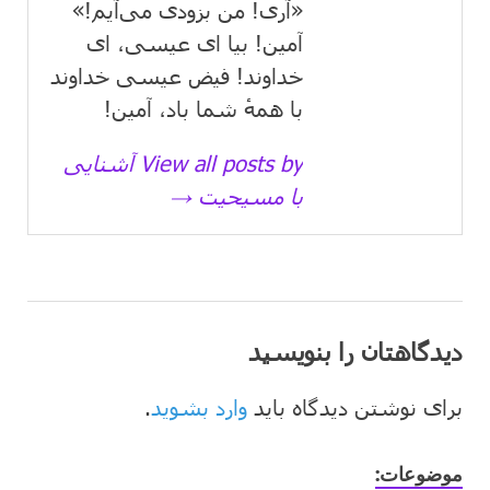
«آری! من بزودی می‌آیم!»
آمین! بیا ای عیسی، ای
خداوند! فیض عیسی خداوند
با همهٔ شما باد، آمین!
View all posts by آشنایی
با مسیحیت →
دیدگاهتان را بنویسید
برای نوشتن دیدگاه باید
وارد بشوید
.
موضوعات: