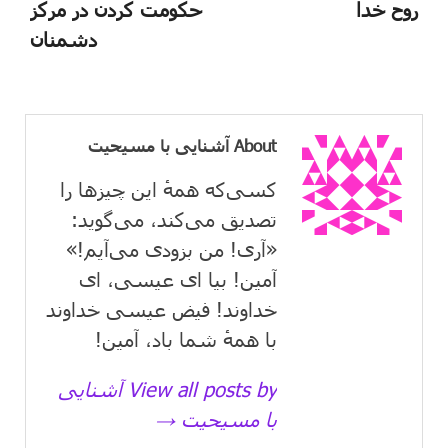
روح خدا
حکومت کردن در مرکز
دشمنان
About آشنایی با مسیحیت
کسی‌که همهٔ این چیزها را
تصدیق می‌كند، می‌گوید:
«آری! من بزودی می‌آیم!»
آمین! بیا ای عیسی، ای
خداوند! فیض عیسی خداوند
با همهٔ شما باد، آمین!
View all posts by آشنایی
با مسیحیت →