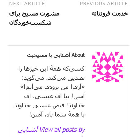
NEXT ARTICLE
PREVIOUS ARTICLE
خدمت فروتنانه
مشورت مسیح برای
شکست‌خوردگان
About آشنایی با مسیحیت
کسی‌که همهٔ این چیزها را
تصدیق می‌كند، می‌گوید:
«آری! من بزودی می‌آیم!»
آمین! بیا ای عیسی، ای
خداوند! فیض عیسی خداوند
با همهٔ شما باد، آمین!
View all posts by آشنایی