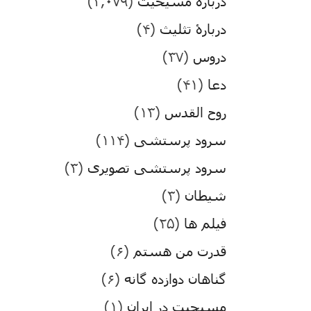
درباره مسیحیت
(۳,۰۷۹)
دربارۀ تثلیث
(۴)
دروس
(۳۷)
دعا
(۴۱)
روح القدس
(۱۳)
سرود پرستشی
(۱۱۴)
سرود پرستشی تصویری
(۳)
شیطان
(۳)
فیلم ها
(۲۵)
قدرت من هستم
(۶)
گناهان دوازده گانه
(۶)
مسیحیت در ایران
(۱)