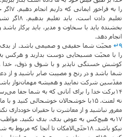
را به فراخور ایمانی که داریم انجام دهیم.
۷
اگر 
تعلیم دادن است، باید تعلیم بدهیم.
۸
اگر تشو
بخشنده باید با سخاوت و مدیر، باید پرکار با
انجام دهد.
۹↵
محبّت شما حقیقی و صمیمی باشد. از بدی ب
را با محبّت مسیحایی دوست بدارید و هرکس به د
کوشش خستگی ناپذیر و با شوق و ذوق، خدا ر
شما باشد و در رنج و مصیبت صابر باشید و از د
مقدّسین شرکت نمایید و همیشه مهمان‌‌نواز باشی
۱۴
برکت خدا را برای آنانی که به شما جفا می‌رسا
نه لعنت.
۱۵
با خوشحالان خوشحالی کنید و با ماتم
مغرور نباشید و از معاشرت با حقیران خودداری نکنید 
۱۷
به هیچ‌کس به عوض بدی، بدی نکنید. مواظب ب
نیکو باشد.
۱۸
حتّی‌الامکان تا آنجا که مربوط به