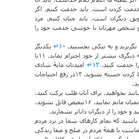
خدمت کردن است، باید خدمت کنیم. اگر
یق دیگران است، باید چنان کنیم. مرد
شد و شخص مهربان با خوشی خدمت خود را
گریزید و به نیکی بچسبید.
۱۰↵
یکدیگر
یگری بیشتر از خود احترام نماید.
۱۱
با
ا خدمت کنید.
۱۲↵
امیدتان مایهٔ شادی
عا کردن خسته نشوید.
۱۳
در رفع احتیاجات
د.
نند بخواهید، برای آنان طلب برکت کنید،
یان ماتم نمایید.
۱۶
تبعیض قایل نشوید،
و خود را از دیگران داناتر نشمارید.
اشید که تمام کارهای شما در نزد مردم
 شماست با همهٔ مردم در صلح و صفا زندگی