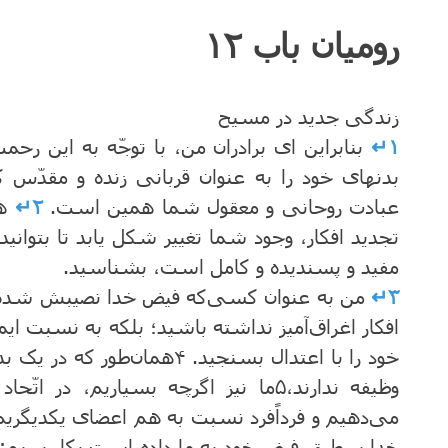
رومیان باب ۱۲
زندگی جدید در مسیح
۱↵
بنابراین ای برادران
من، با توجّه به این رحم
بدنهای خود را به عنوان قربانی زنده و مقدّس 
عبادت روحانی و معقول شما همین است.
۲↵
ه
تجدید افکار، وجود شما تغییر شکل یابد تا بتوانید
مفید و پسندیده و کامل است، بشناسید.
۳↵
من به عنوان کسی‌که فیض خدا نصیبش شده اس
افکار اغراق‌آمیز نداشته باشید؛ بلکه به نسبت ای
خود را با اعتدال بسنجید.
۴
همان‌طور که در یک 
وظیفه ندارند،
۵
ما نیز اگرچه بسیاریم، در اتّح
می‌دهیم و فرداًفرد نسبت به هم اعضای یکدیگری
خدا بر طبق فیض خود به ما داده است بکار ببریم: 