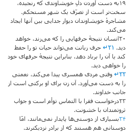
۱۹
به دست آوردن دلِ خویشاوندی که رنجیده،
سخت‌تر است از تصرّف یک شهر مستحکم.
مشاجرهٔ خویشاوندان دیوار جدایی بین آنها ایجاد
می‌کند.
۲۰
انسان نتیجهٔ حرفهایی را که می‌زند، خواهد
دید.
۲۱↵
حرف زبانت می‌تواند حیات تو را حفظ
کند یا آن را برباد دهد، بنابراین نتیجهٔ حرفهای خود
را خواهی دید.
۲۲↵
وقتی مردی همسری پیدا می‌کند، نعمتی
را به دست می‌آورد. آن زن برای او برکتی است از
جانب خداوند.
۲۳
درخواست فقرا با التماس توأم است و جواب
ثروتمندان با خشونت.
۲۴
بسیاری از دوستی‌ها پایدار نمی‌مانند، امّا
دوستانی هم هستند که از برادر نزدیکترند.