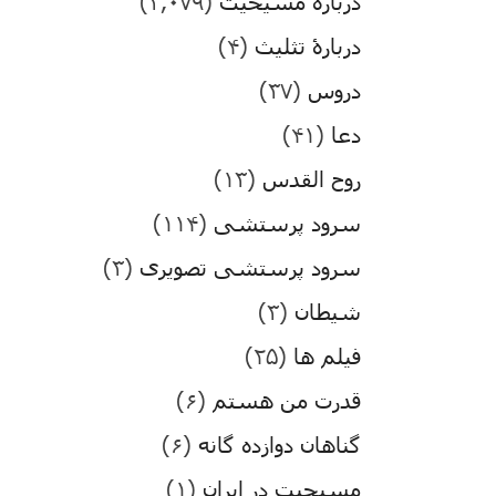
درباره مسیحیت
(۳,۰۷۹)
دربارۀ تثلیث
(۴)
دروس
(۳۷)
دعا
(۴۱)
روح القدس
(۱۳)
سرود پرستشی
(۱۱۴)
سرود پرستشی تصویری
(۳)
شیطان
(۳)
فیلم ها
(۲۵)
قدرت من هستم
(۶)
گناهان دوازده گانه
(۶)
مسیحیت در ایران
(۱)