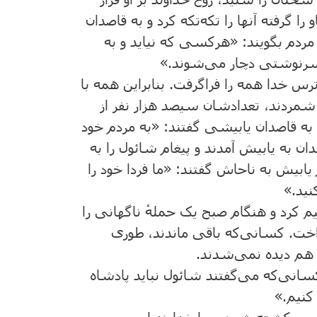
را گرفته آنها را تکه‌تکه کرد و به قاصدان
مردم بگویند: «هرکسی که نیاید و به
 سرنوشتی دچار می‌شوند.»
س خدا همه را فراگرفت. بنابراین همه با
ا شمردند، تعدادشان سیصد هزار نفر از
 به قاصدان یابیشی گفتند: «به مردم خود
ان به یابیش آمدند و پیغام شائول را به
ابیش به ناحاش گفتند: «ما فردا خود را
نید.»
م کرد و هنگام صبح یک حملهٔ ناگهانی را
داخت. کسانی‌که باقی ماندند، طوری
ا هم دیده نمی‌شدند.
سانی‌که می‌گفتند شائول نباید پادشاه
 کنیم.»