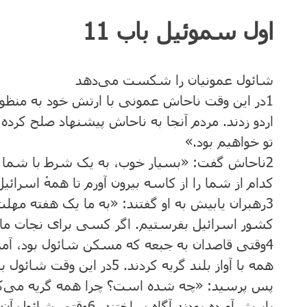
اول سموئیل باب 11
شائول عمونیان را شکست می‌دهد
1
در این وقت ناحاش عمونی با ارتش خود به منظور 
اردو زدند. مردم آنجا به ناحاش پیشنهاد صلح کرده گ
تو خواهیم بود.»
2
ناحاش گفت: «بسیار خوب، به یک شرط با شما 
کدام از شما را از کاسه بیرون آورم تا همهٔ اسرائ
3
رهبران یابیش به او گفتند: «به ما یک هفته مهل
کشور اسرائیل بفرستیم. اگر کسی برای نجات ما نی
4
وقتی قاصدان به جبعه که مسکن شائول بود، آمدند
همه با آواز بلند گریه کردند.
5
در این وقت شائول با
پس پرسید: «چه شده است‌؟ چرا همه گریه می‌کنند؟
یابیش آورده بودند آگاه ساختند.
6
وقتی شائول آن س