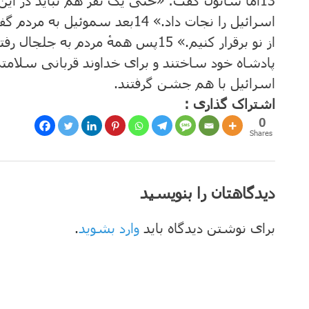
13
امّا شائول گفت: «حتّی یک نفر هم نباید در این 
اسرائیل را نجات داد.»
14
بعد سموئیل به مردم گفت
از نو برقرار کنیم.»
15
پس همهٔ مردم به جلجال رفتند
پادشاه خود ساختند و برای خداوند قربانی سلامتی
اسرائیل با هم جشن گرفتند.
اشتراک گذاری :
0
Shares
دیدگاهتان را بنویسید
برای نوشتن دیدگاه باید
وارد بشوید
.