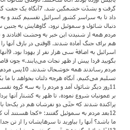
گرفت و بشدّت خشمگین شد.
7
آنگاه یک جفت گاو 
داد تا به سراسر کشور اسرائیل تقسیم کنند و به 
دنبال شائول و سموئیل نرود، گاوهایش به چنین
مردم همه از شنیدن این خبر به وحشت افتادند و تر
هم برای جنگ آماده شدند.
8
وقتی در بازق آنها ر
اسرائیل به اضافهٔ سی هزار نفر از یهودا بود.
9
آنها
بگویید فردا پیش از ظهر نجات می‌یابند.» چون قاصد
مردم رساندند همه خوشحال شدند.
10
پس مردم ی
تسلیم می‌کنیم، آنگاه هرچه دلتان بخواهد با ما بک
11
روز دیگر شائول آمد و مردم را به سه گروه تقسی
بر عمونیان شروع نموده، تا ظهر به کشتار آنها پر
پراکنده شدند که حتّی دو نفرشان هم در یک‌‌جا ب
12
بعد مردم به سموئیل گفتند: «‌کجا هستند آن ک
ما باشد؟ آنها را بیاورید تا سرهایشان را از تن جدا