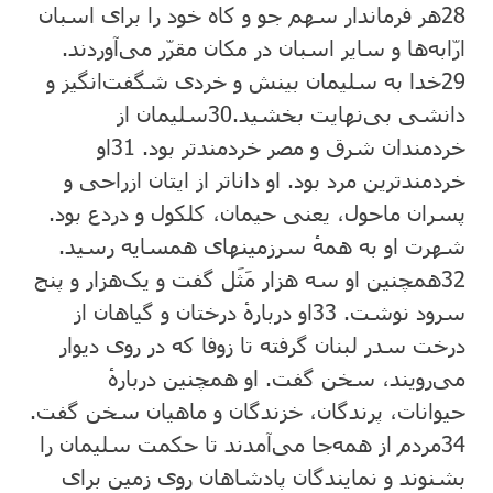
28
هر فرماندار سهم جو و کاه خود را برای اسبان
ارّابه‌ها و سایر اسبان در مکان مقرّر می‌آوردند.
29
خدا به سلیمان بینش و خردی شگفت‌انگیز و
دانشی بی‌نهایت بخشید.
30
سلیمان از
خردمندان شرق و مصر خردمندتر بود.
31
او
خردمندترین مرد بود. او داناتر از ایتان ازراحی و
پسران ماحول، یعنی حیمان، کلکول و دردع بود.
شهرت او به همهٔ سرزمینهای همسایه رسید.
32
همچنین او سه هزار مَثَل گفت و یک‌هزار و پنج
سرود نوشت.
33
او دربارهٔ درختان و گیاهان از
درخت سدر لبنان گرفته تا زوفا که در روی دیوار
می‌رویند، سخن گفت. او همچنین دربارهٔ
حیوانات، پرندگان، خزندگان و ماهیان سخن گفت.
34
مردم از همه‌جا می‌آمدند تا حکمت سلیمان را
بشنوند و نمایندگان پادشاهان روی زمین برای