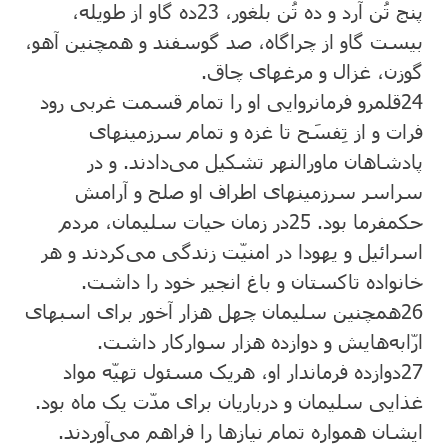
پنج تُن آرد و ده تُن بلغور،
23
ده گاو از طویله،
بیست گاو از چراگاه، صد گوسفند و همچنین آهو،
گوزن، غزال و مرغهای چاق.
24
قلمرو فرمانروایی او را تمام قسمت غربی رود
فرات و از تِفسَح تا غزه و تمام سرزمینهای
پادشاهان ماورالنهر تشکیل می‌دادند. و در
سراسر سرزمینهای اطراف او صلح و آرامش
حکمفرما بود.
25
در زمان حیات سلیمان، مردم
اسرائیل و یهودا در امنیّت زندگی می‌کردند و هر
خانواده تاکستان و باغ انجیر خود را داشت.
26
همچنین سلیمان چهل هزار آخور برای اسبهای
ارّابه‌هایش و دوازده هزار سوارکار داشت.
27
دوازده فرماندار او، هریک مسئول تهیّه مواد
غذایی سلیمان و درباریان برای مدّت یک ماه بود.
ایشان همواره تمام نیازها را فراهم می‌آوردند.