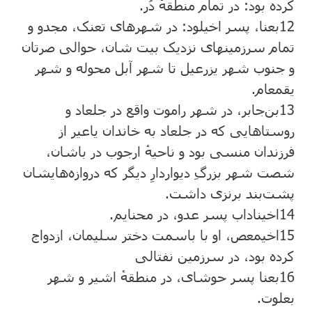
کرده بود: در تمام منطقهٔ دُر.
12
بعنا، پسر اخیلود: در شهرهای تعنک، مجدو و
تمام سرزمینهای نزدیک بیت شان، حوالی صرتان
و جنوب شهر یزرعیل تا شهر آبل محوله و شهر
یقمعام.
13
بن‌جابر، در شهر راموت واقع در جلعاد و
روستاهایی که در جلعاد به خاندان یاعیر از
فرزندان منسی بود و ناحیهٔ ارجوب در باشان،
شصت شهر بزرگِ دیواردارِ دیگر که دروازه‌هایشان
پشت‌بند برنزی داشت.
14
اخیناداب پسر عدو، در محنایم.
15
اخیمعص، او با باسمت دختر سلیمان، ازدواج
کرده بود، در سرزمین نفتالی
16
بعنا پسر حوشای، در منطقهٔ اشیر و شهر
بعلوت.