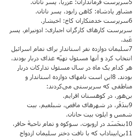
5
سرپرست فرمانداران: عزریا، پسر ناتان.
مشاور پادشاه: کاهن زابود، پسر ناتان.
6
سرپرست خدمتکاران کاخ: اخیشار.
سرپرست کارهای کارگران اجباری: ادونیرام، پسر
عَبد.
7
سلیمان دوازده نفر استاندار برای تمام اسرائیل
انتخاب کرد و آنها مسئول تهیّه غذای دربار بودند،
هر کدام یک ماه در سال مسئول تدارکات دربار
بودند.
8
این است نامهای دوازده استاندار و
مناطقی که سرپرستی می‌کردند:
بن‌هور، در کوهستان افرایم.
9
بندَقَر، در شهرهای ماقص، شبلعیم، بیت
شمس و ایلون بیت حانان.
10
بنحَسَد در اروبوت، سوکوه و تمام ناحیهٔ حافر،
11
بن‌ابیناداب که با تافت دختر سلیمان ازدواج