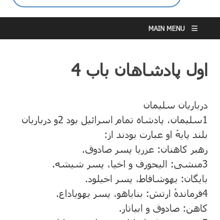
MAIN MENU
اول پادشاهان باب 4
درباریان سلیمان
1
سلیمان، پادشاه تمام اسرائیل بود
2
و درباریان
بلند پایهٔ او عبارت بودند از:
رهبر کاهنان: عزریا پسر صادوق.
3
منشی: الیحورف و اخیا، پسر شیشه.
بایگان: یهوشافاط، پسر اخیلود.
4
فرماندهٔ ارتش: بنایاهو، پسر یهویاداع.
کاهن: صادوق و ابیاتار.