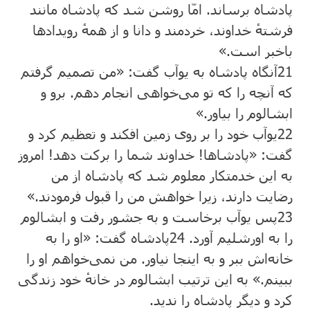
پادشاه برساند. امّا روشن شد که پادشاه مانند
فرشتهٔ خداوند، خردمند و دانا و از همهٔ رویدادها
باخبر است.»
21
آنگاه پادشاه به یوآب گفت: «من تصمیم گرفتم
که آنچه را که تو می‌خواهی انجام دهم. برو و
ابشالوم را بیاور.»
22
یوآب خود را بر روی زمین افکند و تعظیم کرد و
گفت: «پادشاها! خداوند شما را برکت دهد! امروز
به این خدمتکار معلوم شد که پادشاه از من
رضایت دارند، زیرا خواهش من را قبول فرمودند.»
23
پس یوآب برخاست و به جشور رفت و ابشالوم
را به اورشلیم آورد.
24
پادشاه گفت: «او را به
خانه‌اش ببر و به اینجا نیاور. من نمی‌خواهم او را
ببینم.» به این ترتیب ابشالوم در خانهٔ خود زندگی
کرد و دیگر پادشاه را ندید.