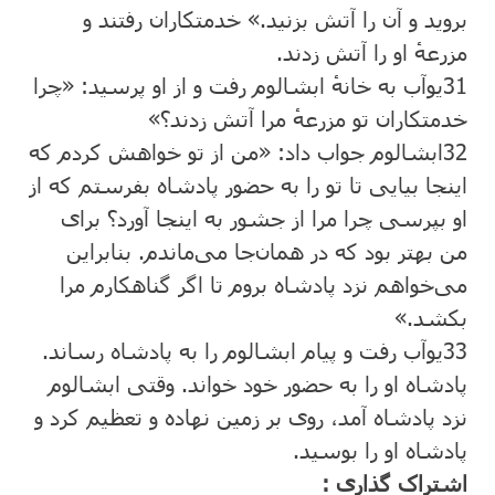
بروید و آن را آتش بزنید.» خدمتکاران رفتند و
مزرعهٔ او را آتش زدند.
31
یوآب به خانهٔ ابشالوم رفت و از او پرسید: «چرا
خدمتکاران تو مزرعهٔ مرا آتش زدند؟»
32
ابشالوم جواب داد: «من از تو خواهش کردم که
اینجا بیایی تا تو را به حضور پادشاه بفرستم که از
او بپرسی چرا مرا از جشور به اینجا آورد؟ برای
من بهتر بود که در همان‌جا می‌ماندم. بنابراین
می‌خواهم نزد پادشاه بروم تا اگر گناهکارم مرا
بکشد.»
33
یوآب رفت و پیام ابشالوم را به پادشاه رساند.
پادشاه او را به حضور خود خواند. وقتی ابشالوم
نزد پادشاه آمد، روی بر زمین نهاده و تعظیم کرد و
پادشاه او را بوسید.
اشتراک گذاری :