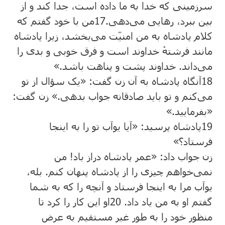
سرزمینی که خدا به ما داده است، جدا کند و از
بین ببرد، رهایی می‌دهی.
17
من با خود گفتم که
کلام پادشاه به من امنیّت می‌‌بخشد، زیرا پادشاه
مانند فرشتهٔ خداوند است و فرق خوبی و بدی را
می‌داند. خداوند پشت و پناهت باشد.»
18
آنگاه پادشاه به آن زن گفت: «یک سؤال از تو
می‌کنم و تو باید صادقانه جواب بدهی.» زن گفت:
«بفرمایید.»
19
پادشاه پرسید: «آیا یوآب تو را به اینجا
فرستاد؟»
زن جواب داد: «عمر پادشاه دراز باد! من
نمی‌خواهم چیزی را از پادشاه پنهان کنم. بله،
یوآب مرا به اینجا فرستاد و آنچه را که به شما
گفتم او به من یاد داد.
20
او این کار را کرد تا
منظور خود را به طور غیر مستقیم به عرض