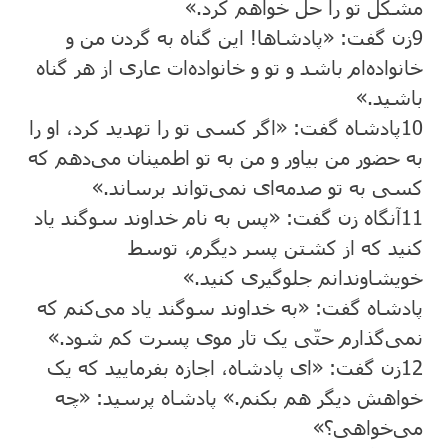
مشکل تو را حل خواهم کرد.»
9
زن گفت: «پادشاها! این گناه به گردن من و
خانواده‌ام باشد و تو و خانواده‌ات عاری از هر گناه
باشید.»
10
پادشاه گفت: «اگر کسی تو را تهدید کرد، او را
به حضور من بیاور و من به تو اطمینان می‌دهم که
کسی به تو صدمه‌ای نمی‌تواند برساند.»
11
آنگاه زن گفت: «پس به نام خداوند سوگند یاد
کنید که از کشتن پسر دیگرم، توسط
خویشاوندانم جلوگیری کنید.»
پادشاه گفت: «به خداوند سوگند یاد می‌کنم که
نمی‌گذارم حتّی یک تار موی پسرت کم شود.»
12
زن گفت: «ای پادشاه، اجازه بفرمایید که یک
خواهش دیگر هم بکنم.» پادشاه پرسید: «چه
می‌خواهی؟»