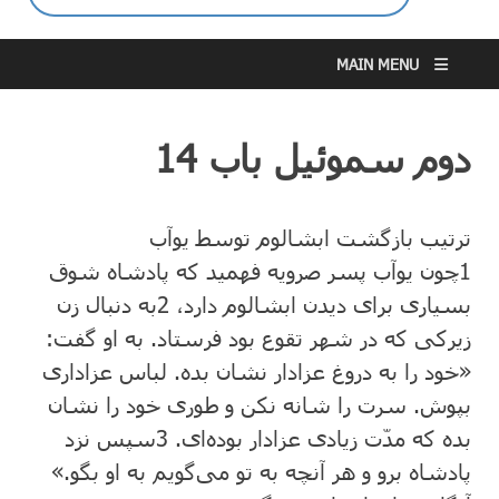
MAIN MENU
دوم سموئیل باب 14
ترتیب بازگشت ابشالوم توسط یوآب
1
چون یوآب پسر صرویه فهمید که پادشاه شوق
بسیاری برای دیدن ابشالوم دارد،
2
به دنبال زن
زیرکی که در شهر تقوع بود فرستاد. به او گفت:
«خود را به دروغ عزادار نشان بده. لباس عزاداری
بپوش. سرت را شانه نکن و طوری خود را نشان
بده که مدّت زیادی عزادار بوده‌ای.
3
سپس نزد
پادشاه برو و هر آنچه به تو می‌گویم به او بگو.»