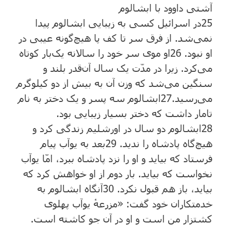
آشتی داوود با ابشالوم
25
در اسرائیل کسی به زیبایی ابشالوم پیدا
نمی‌شد. از فرق سر تا کف پا هیچ‌گونه عیبی در
او نبود.
26
او موی سر خود را سالانه یک‌بار کوتاه
می‌کرد. زیرا در مدّت یک سال آن‌قدر بلند و
سنگین می‌شد که وزن آن به بیش از دو کیلوگرم
می‌رسید.
27
ابشالوم سه پسر و یک دختر به نام
تامار داشت که دختر بسیار زیبایی بود.
28
ابشالوم دو سال در اورشلیم زندگی کرد و
هیچ‌گاه پادشاه را ندید.
29
بعد به یوآب پیام
فرستاد که بیاید و او را نزد پادشاه ببرد، امّا یوآب
نخواست که بیاید. بار دوم از او خواهش کرد که
بیاید، باز هم قبول نکرد.
30
آنگاه ابشالوم به
خدمتکاران خود گفت: «مزرعهٔ یوآب پهلوی
کشتزار من است و او در آن جو کاشته است.