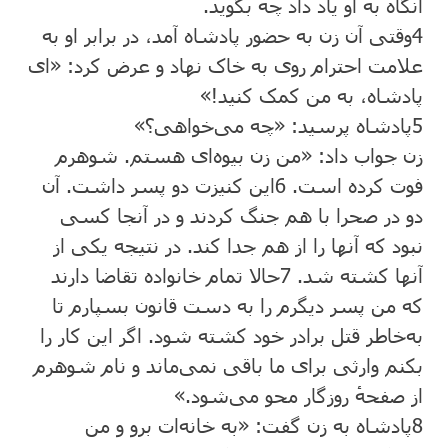
آنگاه به او یاد داد چه بگوید.
4
وقتی آن زن به حضور پادشاه آمد، در برابر او به
علامت احترام روی به خاک نهاد و عرض کرد: «ای
پادشاه، به من کمک کنید!»
5
پادشاه پرسید: «چه می‌خواهی؟»
زن جواب داد: «من زن بیوه‌ای هستم. شوهرم
فوت کرده است.
6
این کنیزت دو پسر داشت. آن
دو در صحرا با هم جنگ کردند و در آنجا کسی
نبود که آنها را از هم جدا کند. در نتیجه یکی از
آنها کشته شد.
7
حالا تمام خانواده تقاضا دارند
که من پسر دیگرم را به دست قانون بسپارم تا
به‌خاطر قتل برادر خود کشته شود. اگر این کار را
بکنم وارثی برای ما باقی نمی‌ماند و نام شوهرم
از صفحهٔ روزگار محو می‌شود.»
8
پادشاه به زن گفت: «به خانه‌ات برو و من