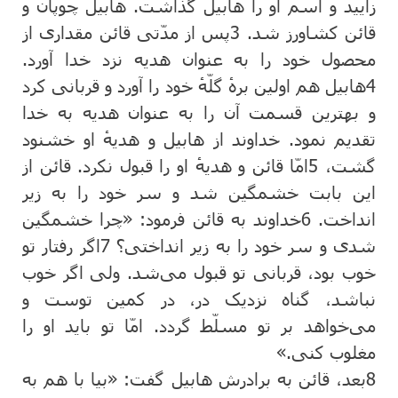
زایید و اسم ‌او را هابیل‌ گذاشت‌. هابیل‌ چوپان‌ و
قائن ‌كشاورز شد.
3
پس‌ از مدّتی قائن‌ مقداری از
محصول‌ خود را به ‌عنوان‌ هدیه ‌نزد خدا آورد.
4
هابیل‌ هم ‌اولین ‌برهٔ گلّهٔ خود را آورد و قربانی كرد
و بهترین ‌قسمت ‌آن ‌را به ‌عنوان‌ هدیه‌ به‌ خدا
تقدیم ‌نمود. خداوند از هابیل‌ و هدیهٔ او خشنود
گشت‌،
5
امّا قائن‌ و هدیهٔ او را قبول‌ نكرد. قائن‌ از
این‌ بابت ‌خشمگین ‌شد و سر خود را به ‌زیر
انداخت‌.
6
خداوند به ‌قائن‌ فرمود: «چرا خشمگین
‌شدی و سر خود را به ‌زیر انداختی‌؟
7
اگر رفتار تو
خوب‌ بود، قربانی تو قبول‌ می‌شد. ولی اگر خوب‌
نباشد، گناه‌ نزدیک‌ در، در كمین‌ توست‌ و
می‌خواهد بر تو مسلّط‌ گردد. امّا تو باید او را
مغلوب‌ كنی‌.»
8
بعد، قائن ‌به ‌برادرش‌ هابیل ‌گفت‌: «بیا با هم‌ به‌