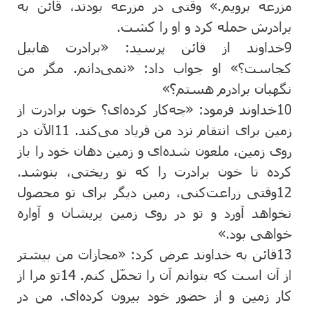
مزرعه ‌برویم‌.» وقتی در مزرعه ‌بودند، قائن ‌به
‌برادرش‌ حمله‌ كرد و او را كشت‌.
9
خداوند از قائن‌ پرسید: «برادرت ‌هابیل‌
كجاست‌؟» او جواب ‌داد: «نمی‌دانم‌. مگر من
‌نگهبان‌ برادرم‌ هستم‌؟»
10
خداوند فرمود: «چه‌كار كرده‌ای‌؟ خون‌ برادرت‌ از
زمین‌ برای انتقام‌ نزد من‌ فریاد می‌كند.
11
الآن‌ در
روی زمین‌، ملعون‌ شده‌ای و زمین‌ دهان ‌خود را باز
كرده‌ تا خون‌ برادرت‌ را كه تو ریختی، بنوشد.
12
وقتی زراعت‌كنی‌، زمین ‌دیگر برای تو محصول
‌نخواهد آورد و تو در روی زمین‌ پریشان‌ و آواره‌
خواهی بود.»
13
قائن‌ به ‌خداوند عرض ‌كرد: «مجازات‌ من‌ بیشتر
از آن است که بتوانم‌ آن‌ را تحمّل ‌كنم‌.
14
تو مرا از
كار زمین ‌و از حضور خود بیرون‌ كرده‌ای‌. من ‌در