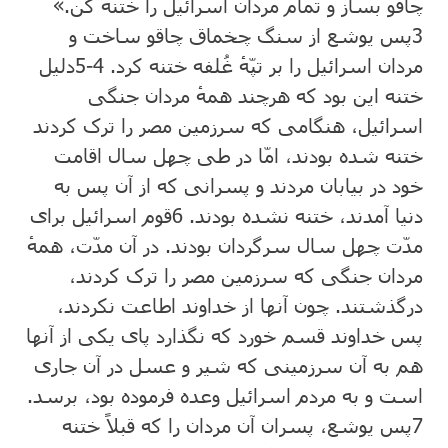
چاقو بساز و تمام مردان اسرائیل را ختنه کن.»
3
پس یوشع از سنگ چخماق چاقو ساخت و
مردان اسرائیل را بر تپّهٔ غُلفه ختنه کرد.
4‏-5
دلیل
ختنه این بود که هرچند همهٔ مردان جنگی
اسرائیل، هنگامی که سرزمین مصر را ترک کردند
ختنه شده بودند، امّا در طی چهل سال اقامت
خود در بیابان مردند و پسرانی که از آن پس به
دنیا آمدند، ختنه نشده بودند.
6
قوم اسرائیل برای
مدّت چهل سال سرگردان بودند. در آن مدّت، همهٔ
مردان جنگی که سرزمین مصر را ترک کردند،
درگذشتند. چون آنها از خداوند اطاعت نکردند،
پس خداوند قسم خورد که نگذارد پای یکی از آنها
هم به آن سرزمینی که شیر و عسل در آن جاری
است و به مردم اسرائیل وعده فرموده بود، برسد.
7
پس یوشع، پسران آن مردان را که قبلاً ختنه