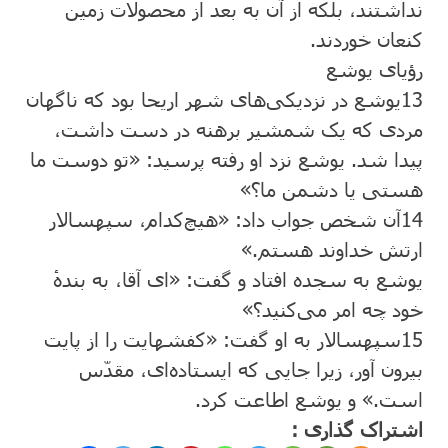
نداشتند، بلکه از آن به بعد از محصولات زمین
کنعان خوردند.
رؤیای یوشع
13
یوشع در نزدیکی‌های شهر اریحا بود که ناگهان
مردی که یک شمشیر برهنه در دست داشت،
پیدا شد. یوشع نزد او رفته پرسید: «تو دوست ما
هستی یا دشمن ما؟»
14
آن شخص جواب داد: «هیچ‌کدام، سپهسالار
ارتش خداوند هستم.»
یوشع به سجده افتاد و گفت: «ای آقا، به بندهٔ
خود چه امر می‌‌کنید؟»
15
سپهسالار به او گفت: «کفشهایت را از پایت
بیرون آور، زیرا جایی که ایستاده‌ای، مقدّس
است.» و یوشع اطاعت کرد.
اشتراک گذاری :