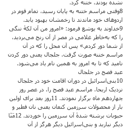
نشده بودند، ختنه کرد.
8
وقتی مراسم ختنه به پایان رسید، تمام قوم در
اردو‌های خود ماندند تا زخمشان بهبود یابد.
9
خداوند به یوشع فرمود: «امروز من آن لکهٔ ننگی
را که به‌خاطر غلامی‌ در مصر از آن رنج می‌بردید،
از شما دور کردم.» پس آن محل را که در آن
مراسم ختنه صورت گرفت، جلجال یعنی دور کردن
نامید که تا به امروز به همین نام یاد می‌شود.
عید فصح در جلجال
10
بنی‌اسرائیل در دوران اقامت خود در جلجال
نزدیک اریحا، مراسم عید فصح را، در عصر روز
چهاردهم ماه برگزار نمودند.
11
روز بعد برای اولین
بار از محصولات سرزمین کنعان یعنی نان فطیر و
حبوبات برشته شدهٔ آن سرزمین را خوردند.
12
مَنّا
دیگر نبارید و بنی‌اسرائیل دیگر هرگز از آن