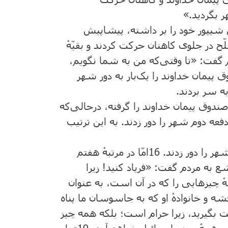
 بگردید.»
شیپور خود را بر داشته، پیشاپیش
ح در جلوی کاهنان حرکت کردند و بقیّهٔ
گفت: «تا وقتی‌که من به شما نگویم،
ق پیمان خداوند را یک‌بار به دور شهر
به سر بردند.
ندوق پیمان خداوند را گرفته، درحالی‌که
دفعه دوم شهر را دور زدند. به این ترتیب
هر را دور زدند.
16
امّا در مرتبهٔ هفتم
ع به مردم گفت: «فریاد کنید! زیرا
 چیزهایی را که در آن است، به عنوان
احشه و خانوادهٔ او که به جاسوسان ما پناه
 بگیرید، زیرا حرام است؛ بلکه همه‌ چیز