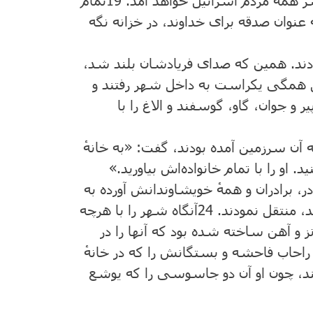
ر همهٔ مردم اسرائیل خواهد آمد.
19
تمام
 عنوان صدقه برای خداوند، در خزانه نگه
وردند. همین که صدای فریادشان بلند شد،
یل همگی یکراست به داخل شهر رفتند و
یر و جوان، گاو، گوسفند و الاغ را با
ن سرزمین آمده بودند، گفت: «به خانهٔ
د. او را با تمام خانواده‌اش بیاورید.»
ر، برادران و همهٔ خویشاوندانش آورده به
د، منتقل نمودند.
24
آنگاه شهر را با هرچه
رنز و آهن ساخته شده بود که آنها را در
راحاب فاحشه و بستگانش را که در خانهٔ
اکنند، چون او آن دو جاسوسی را که یوشع