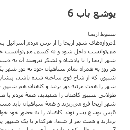
یوشع باب 6
سقوط اریحا
1
دروازه‌های شهر اریحا را از ترس مردم اسرائیل 
می‌توانست داخل شود و نه کسی می‌‌توانست خا
شهر اریحا را با پادشاه و لشکر نیرومند آن به دس
هر روز به همراه تمام سپاهیان خود به دور شهر بگ
شیپور، که از شاخ قوچ ساخته شده باشد، پیشاپ
شهر را هفت مرتبه دور بزنید و کاهنان هم شیپور خو
طولانی شیپور کاهنان را شنیدید، همهٔ مردم با صدا
شهر اریحا فرو می‌‌ریزند و همهٔ سپاهیان باید مس
6
پس یوشع پسر نون، کاهنان را به حضور خود خواند
بردارید و هفت نفر از شما، هرکدام با یک شیپور
7
سپس درحالی‌که مردان مسلّح پیشاپیش صندوق پ