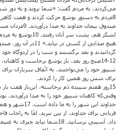
می‌کردند، به مردم گفت: «شما بروید و به دور شهر
8
مردم به دستور یوشع حرکت کردند و هفت کاهن 
صندوق پیمان خداوند به صدا درآوردند.
9
مردان مسلّ
لشکر هم، پشت سر آنان رفتند.
10
یوشع به مردم 
هیچ صدایی از کسی در نیاید.»
11
در آن روز، صندو
گردانیدند و بعد برگشتند و شب را در اردوگاه خود 
12‏-14
صبح روز بعد، باز یوشع برخاست و کاهنان، ص
شیپور خود را می‌‌نواختند، به اتّفاق سربازان برای 
برای شش روز همین کار را کردند.
15
روز هفتم سپیده دَم برخاسته، این‌بار هفت بار ش
وقتی‌که کاهنان شیپور خود را به صدا درآوردند، یوش
خداوند این شهر را به ما داده است.
17
شهر و همهٔ
قربانی برای خداوند، از بین ببرید. امّا به راحاب ف
داد، آسیبی نرسانید.
18
شما نباید چیزی به غنیمت