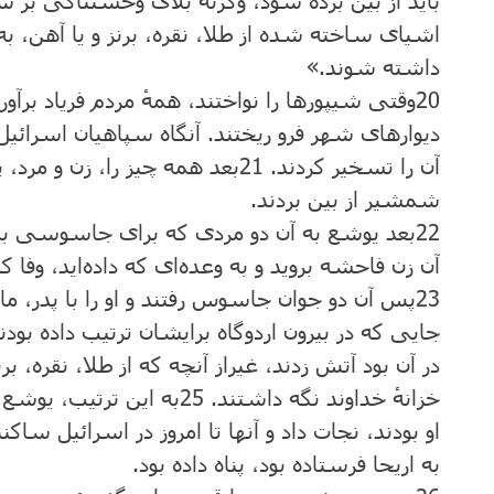
باید از بین برده شود، وگرنه بلای وحشتناکی بر س
اشیای ساخته شده از طلا، نقره، برنز و یا آهن، به
داشته شوند.»
20
وقتی شیپورها را نواختند، همهٔ مردم فریاد برآ
دیوارهای شهر فرو ریختند. آنگاه سپاهیان اسرائ
آن را تسخیر کردند.
21
بعد همه ‌چیز را، زن و مرد، پ
شمشیر از بین بردند.
22
بعد یوشع به آن دو مردی که برای جاسوسی به آ
آن زن فاحشه بروید و به وعده‌ای که داده‌اید، وفا کنی
23
پس آن دو جوان جاسوس رفتند و او را با پدر، ماد
جایی که در بیرون اردوگاه برایشان ترتیب داده بودن
در آن بود آتش زدند، غیراز آنچه که از طلا، نقره، ب
خزانهٔ خداوند نگه داشتند.
25
به این ترتیب، یوشع 
او بودند، نجات داد و آنها تا امروز در اسرائیل س
به اریحا فرستاده بود، پناه داده بود.