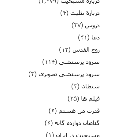
درباره مسیحیت
(۳,۰۷۹)
دربارۀ تثلیث
(۴)
دروس
(۳۷)
دعا
(۴۱)
روح القدس
(۱۳)
سرود پرستشی
(۱۱۴)
سرود پرستشی تصویری
(۳)
شیطان
(۳)
فیلم ها
(۲۵)
قدرت من هستم
(۶)
گناهان دوازده گانه
(۶)
مسیحیت در ایران
(۱)