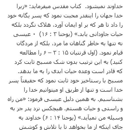
خداوند نمیشود. کتاب مقدس میفرماید: «زیرا
خدا جهان را اینقدر محبت نمود که پسر یگانه خود
را داد تا هر که بر او ایمان آورد، هلاک نگردد بلکه
حیات جاودانی یابد.» (یوحنا ۳ : ۱۶) ۰ عیسی
نه تنها به خاطر گناهان ما مرد، بلکه از مردگان
قیام نمود. (اول قرنتیان ۱۵ : ۳ – ۶ را مطالعه
کنید) به این ترتیب بدون شک مسیح ثابت کرد
که قادر است وعده حیات ابدی را به ما بدهد.
مسیح با رستاخیز خود ثابت نمود که حقیقتاً پسر
خدا است و تنها از طریق او میتوانیم خدا را
بشناسیم. به همین دلیل عیسی فرمود: «من راه
و راستی و حیات هستم. هیچکس نزد پدر جز به
وسیله من نمیآید.» (یوحنا ۱۴ : ۶) خداوند به
جای اینکه از ما بخواهد تا با تلاش و کوشش