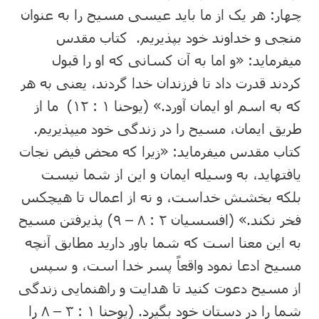
چهار: هر یک از ما باید عیسی مسیح را به عنوان
منجی و خداوند خود بپذیریم. کتاب مقدس
میفرماید: «و اما به آن کسانی که او را قبول
کردند قدرت داد تا فرزندان خدا گردند، یعنی به هر
که به اسم او ایمان آورد.» (یوحنا ۱ : ۱۲) ما از
طریق ایمان، مسیح را در زندگی خود میپذیریم.
کتاب مقدس میفرماید: «زیرا که محض فیض نجات
یافتهاید، به وسیله ایمان و این از شما نیست
بلکه بخشش خداست، و نه از اعمال تا هیچکس
فخر نکند.» (افسسیان ۲ : ۸ – ۹) پذیرفتن مسیح
به این معنا است که شما باور دارید مطابق آنچه
مسیح ادعا نمود واقعاً پسر خدا است، و سپس
از مسیح دعوت کنید تا هدایت و راهنمایی زندگی
شما را در دستان خود بگیرد. (یوحنا ۱ : ۳ – ۸ را