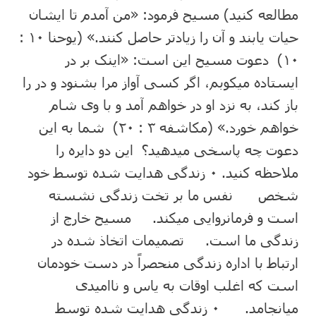
مطالعه کنید) مسیح فرمود: «من آمدم تا ایشان
حیات یابند و آن را زیادتر حاصل کنند.» (یوحنا ۱۰ :
۱۰) دعوت مسیح این است: «اینک بر در
ایستاده میکوبم، اگر کسی آواز مرا بشنود و در را
باز کند، به نزد او در خواهم آمد و با وی شام
خواهم خورد.» (مکاشفه ۳ : ۲۰) شما به این
دعوت چه پاسخی میدهید؟ این دو دایره را
ملاحظه کنید. ۰ زندگی هدایت شده توسط خود
شخص نفس ما بر تخت زندگی نشسته
است و فرمانروایی میکند. مسیح خارج از
زندگی ما است. تصمیمات اتخاذ شده در
ارتباط با اداره زندگی منحصراً در دست خودمان
است که اغلب اوقات به یاس و ناامیدی
میانجامد. ۰ زندگی هدایت شده توسط