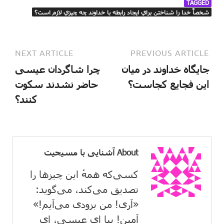
TAGGED
شخصاً خدا را شناختن براي ايجاد رابطه با خداوند چه چيزي لازم است؟
NEXT ARTICLE
PREVIOUS ARTICLE
جایگاه خداوند در میان
چرا شاگردان عیسی
این فجایع کجاست؟
حاضر نشدند سکوت
کنند؟
About آشنایی با مسیحیت
کسی‌که همهٔ این چیزها را
تصدیق می‌كند، می‌گوید:
«آری! من بزودی می‌آیم!»
آمین! بیا ای عیسی، ای