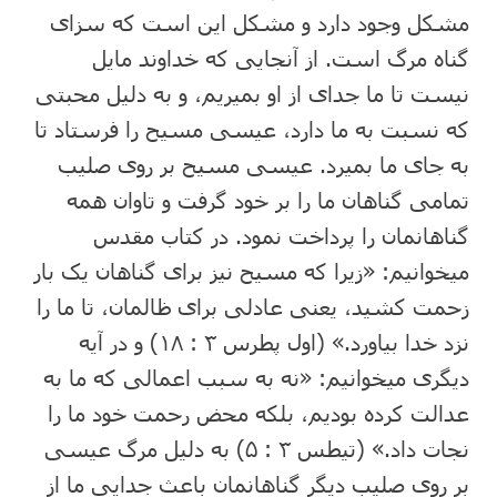
مشکل وجود دارد و مشکل این است که سزای
گناه مرگ است. از آنجایی که خداوند مایل
نیست تا ما جدای از او بمیریم، و به دلیل محبتی
که نسبت به ما دارد، عیسی مسیح را فرستاد تا
به جای ما بمیرد. عیسی مسیح بر روی صلیب
تمامی گناهان ما را بر خود گرفت و تاوان همه
گناهانمان را پرداخت نمود. در کتاب مقدس
میخوانیم: «زیرا که مسیح نیز برای گناهان یک بار
زحمت کشید، یعنی عادلی برای ظالمان، تا ما را
نزد خدا بیاورد.» (اول پطرس ۳ : ۱۸) و در آیه
دیگری میخوانیم: «نه به سبب اعمالی که ما به
عدالت کرده بودیم، بلکه محض رحمت خود ما را
نجات داد.» (تیطس ۳ : ۵) به دلیل مرگ عیسی
بر روی صلیب دیگر گناهانمان باعث جدایی ما از