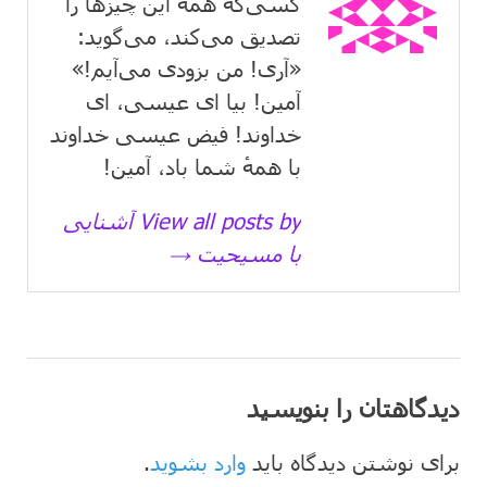
کسی‌که همهٔ این چیزها را
تصدیق می‌كند، می‌گوید:
«آری! من بزودی می‌آیم!»
آمین! بیا ای عیسی، ای
خداوند! فیض عیسی خداوند
با همهٔ شما باد، آمین!
View all posts by آشنایی
با مسیحیت →
دیدگاهتان را بنویسید
برای نوشتن دیدگاه باید
وارد بشوید
.