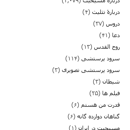
درباره مسیحیت
(۳,۰۷۹)
دربارۀ تثلیث
(۴)
دروس
(۳۷)
دعا
(۴۱)
روح القدس
(۱۳)
سرود پرستشی
(۱۱۴)
سرود پرستشی تصویری
(۳)
شیطان
(۳)
فیلم ها
(۲۵)
قدرت من هستم
(۶)
گناهان دوازده گانه
(۶)
مسیحیت در ایران
(۱)