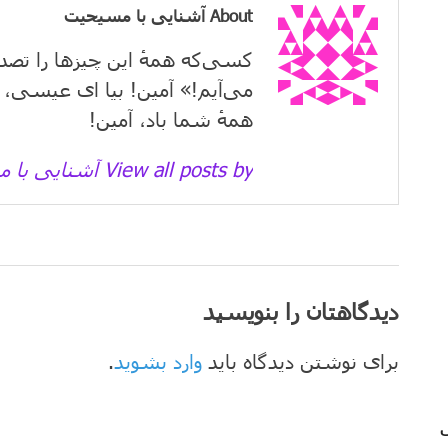
About آشنایی با مسیحیت
کسی‌که همهٔ این چیزها را تصد
می‌آیم!» آمین! بیا ای عیسی، 
همهٔ شما باد، آمین!
View all posts by آشنایی با مسیحیت →
دیدگاهتان را بنویسید
برای نوشتن دیدگاه باید
وارد بشوید
.