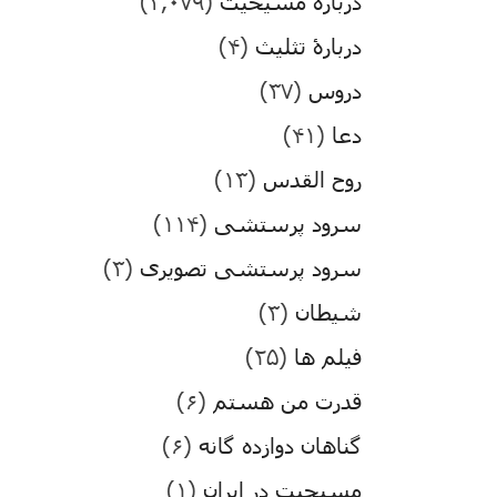
درباره مسیحیت
(۳,۰۷۹)
دربارۀ تثلیث
(۴)
دروس
(۳۷)
دعا
(۴۱)
روح القدس
(۱۳)
سرود پرستشی
(۱۱۴)
سرود پرستشی تصویری
(۳)
شیطان
(۳)
فیلم ها
(۲۵)
قدرت من هستم
(۶)
گناهان دوازده گانه
(۶)
مسیحیت در ایران
(۱)