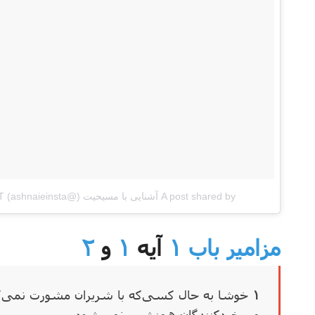
A post shared by آشنایی با مسیحیت (@ashnaieinsta)
on
T
مزامیر باب ۱
آیه
۱
و
۲
۱
‌
خوشا به حال کسی‌که
با شریران مشورت نمی‌
مسخره‌کنندگان همنشین نمی‌شود،