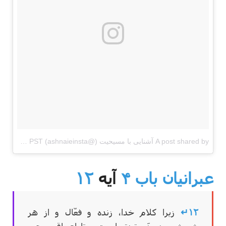
A post shared by آشنایی با مسیحیت (@ashnaieinsta)
on
Feb 7, 2017 at 12:08pm PST
عبرانیان باب ۴
آیه
۱۲
۱۲↵
زیرا کلام خدا، زنده و فعّال و از هر
شمشیر دو دَم تیزتر است و تا اعماق روح و