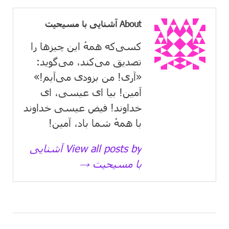
About آشنایی با مسیحیت
کسی‌که همهٔ این چیزها را
تصدیق می‌كند، می‌گوید:
«آری! من بزودی می‌آیم!»
آمین! بیا ای عیسی، ای
خداوند! فیض عیسی خداوند
با همهٔ شما باد، آمین!
View all posts by آشنایی
با مسیحیت →