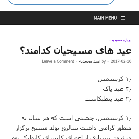
MAIN MENU
درباره مسیحیت
عید های مسیحیان کدامند؟
2017-02-16
-
by
امید محمدیه
-
Leave a Comment
۱٫ کریسمس
۲٫ عید پاک
۳٫ عید پنطیکاست
۱٫ کریسمس، جشنی است که هر سال به
منظور گرامی داشت سالروز تولد مسیح برگزار
می‏شود. بسیاری از اعضای کلیسای کاتولیک روم