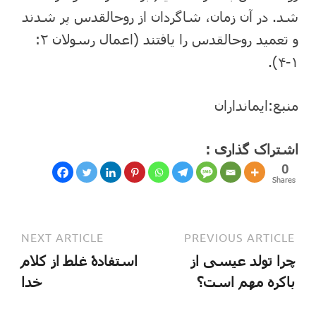
شد. در آن زمان، شاگردان از روح‏القدس‏ پر شدند
و تعمید روح‏القدس‏ را یافتند (اعمال رسولان ۲:
۱-۴).
منبع:ایمانداران
اشتراک گذاری :
0
Shares
NEXT ARTICLE
PREVIOUS ARTICLE
چرا تولد عیسی از
استفادۀ غلط از کلام
باکره مهم است؟
خدا