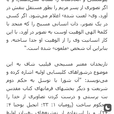
اگر تصویری از پسر مریم را بطور مستقل بنقش در
آورد، وی‹ لعنت شده› اعلام می‌شود. اگر کسی
در یک تصویر، ذات انسانی مسیح را که متحد با
کلمۀ الهی الوهیت اوست به تصویر در آورد، با این
کار انسانیت وی را از الوهیت او جدا ساخته، و
بنابراین آن شخص ‹ملعون› شده است.“
تاریخدان معتبر مسیحی فیلیپ شاف به این
موضوع درشوراهای کلیسایی اولیه اشاره کرده و
می‌نویسد: ”آن شورا با توسل به حکم دوم
شریعت و دیگر بخشهای فرمانهای کتاب مقدس
بت پرستی و درست کردن تصاویری از خدا را
محکوم ساخت (رومیان ۱: ۲۳؛ انجیل یوحنا ۴:
۲۴)، و با استفاده از نوشته‌های رهبران اولیۀ