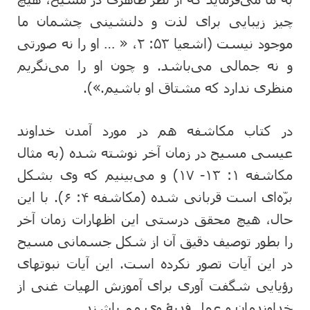
چیز زیبایی برای لذت و دلنشینی چشمان ما
موجود نیست (اشعیا ۵۳: ۲، « … او را نه‌ صورتی‌
و نه‌ جمالی‌ می‌باشد. و چون‌ او را می‌نگریم‌
منظری‌ ندارد که‌ مشتاق‌ او باشیم‌.»).
در کتاب مکاشفه هم در مورد آمدن خداوند
عیسی مسیح در زمان آخر نوشته شده (به مثال
مکاشفه ۱: ۱۳- ۱۷) و می‌بینیم که وی بشکل
برّه‌ای است قربانی شده (مکاشفه ۴: ۶). با این
حال، هیچ محقق درستی این اظهارات زمان آخر
را بطور توصیف دقیق آن از شکل جسمانی مسیح
در این آیات تصور نکرده است. این آیات نبوتهای
رؤیایی شگفت آوری برای آموزش الهیات غنی از
خداوندمان و عمل فدیۀ وی می‌باشند.