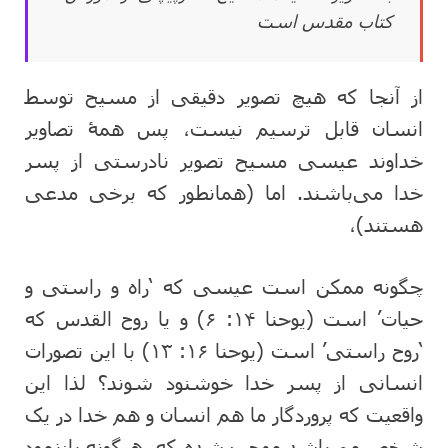
کتاب مقدس است
از آنجا که هیچ تصویر دقیقی از مسیح توسط
انسان قابل ترسیم نیست، پس همۀ تصاویر
خداوند عیسی مسیح تصویر نادرستی از پسر
خدا می‌باشند. اما (همانطور که برخی مدعی
هستند)،
چگونه ممکن است عیسی که ‘راه و راستی و
حیات’ است (یوحنا ۱۴: ۶) و یا روح القدس که
‘روح راستی’ است (یوحنا ۱۶: ۱۳) با این تصورات
انسانی از پسر خدا خوشنود شوند؟ لذا این
واقعیت که پروردگار ما هم انسان و هم خدا در یک
شخص می‌باشد موجب شده که، هرگونه بازنمود