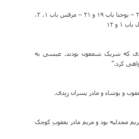
منابع کتاب مقدس: متی باب ۴، ۱۰، ۲۰، ۲۶ و ۲۷ – یوحنا باب ۱۹ و ۲۱ – مرقس باب ۱، ۳،
 زبدی که شریک شمعون بودند. عیسی به
اهی کرد.”
 مریم مجدلیه بود و مریم مادر یعقوبِ کوچک