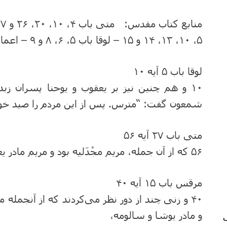
۵، ۱۰، ۱۳، ۱۴ و ۱۵ – لوقا باب ۵، ۶، ۸ و ۹ – اعمال باب ۱ و ۱۲
لوقا باب ۵ آیه ۱۰
۱۰ و هم چنین نیز بر یعقوب و یوحنا پسران
شمعون گفت: “مترس. پس از این مردم را صید خو
متی باب ۲۷ آیه ۵۶
۵۶ که از آن جمله، مریم مجْدَلیه بود و مریم مادر یعقوب و یوشاء و مادر پسران زِبِدی.
مرقس باب ۱۵ آیه ۴۰
۴۰ و زنی چند از دور نظر می‌کردند که از آنجمله
و مادر یوشا و سالومه،