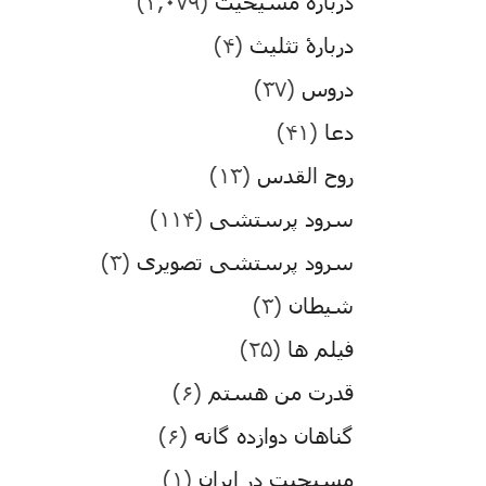
درباره مسیحیت
(۳,۰۷۹)
دربارۀ تثلیث
(۴)
دروس
(۳۷)
دعا
(۴۱)
روح القدس
(۱۳)
سرود پرستشی
(۱۱۴)
سرود پرستشی تصویری
(۳)
شیطان
(۳)
فیلم ها
(۲۵)
قدرت من هستم
(۶)
گناهان دوازده گانه
(۶)
مسیحیت در ایران
(۱)