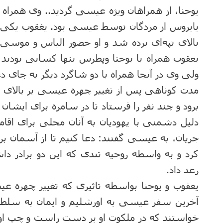
یوحنا، از همراهان ویژه عیسی گردید.. وی همراه
یایروس از مردگان توسط عیسی بود. یغقوب یکی
بالای تپه‌ای برده شد و او حضور الیاس و موسی 
یعقوب همراه با یوحنا وپطرس تنها کسانی بودند
ولی وی در آنجا همراه با دو شاگرد دیگر به جای د
مدت کوناهی پس از تغییر چهره عیسی بر بالای 
برود و چند نفر را فرستاد تا در سامره برای ایشان
دلیل دشمنی با یهودیان به آنان محلی برای اقامت
جریان، به عیسی گفتند: دعا کنیم تا از آسمان بر 
کرد و به واسطه روحیه تندی که این دو برادر داشت
رعد داد.
یعقوب و یوحنا بواسطه تاثیری که تغییر چهره 
آخرین سفر عیسی به اورشلیم و ایمان به سل
خواستند که در ملکوت او بر دست راست و چپ او قرا