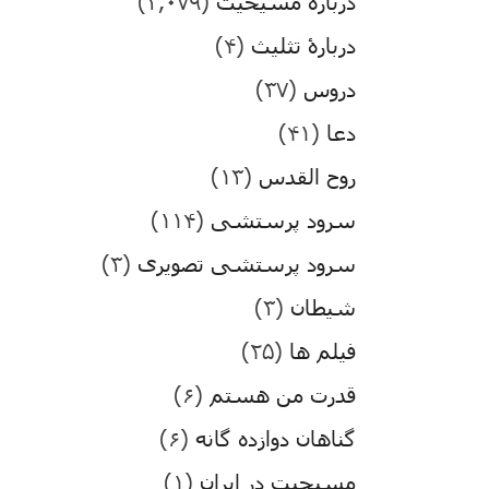
درباره مسیحیت
(۳,۰۷۹)
دربارۀ تثلیث
(۴)
دروس
(۳۷)
دعا
(۴۱)
روح القدس
(۱۳)
سرود پرستشی
(۱۱۴)
سرود پرستشی تصویری
(۳)
شیطان
(۳)
فیلم ها
(۲۵)
قدرت من هستم
(۶)
گناهان دوازده گانه
(۶)
مسیحیت در ایران
(۱)