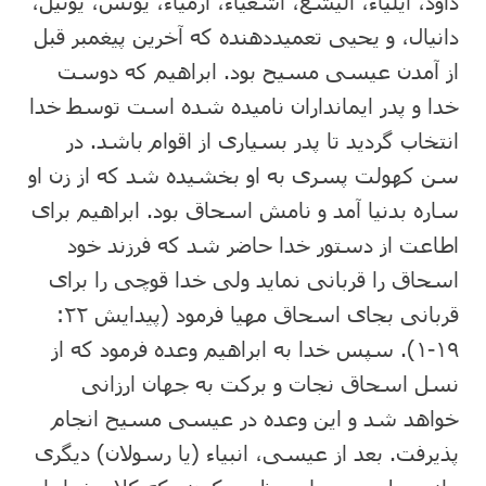
داود، ایلیاء، الیشع، اشعیاء، ارمیاء، یونس، یوئیل،
دانیال، و یحیی تعمیددهنده که آخرین پیغمبر قبل
از آمدن عیسی مسیح بود. ابراهیم که دوست
خدا و پدر ایمانداران نامیده شده است توسط خدا
انتخاب گردید تا پدر بسیاری از اقوام باشد. در
سن کهولت پسری به او بخشیده شد که از زن او
ساره بدنیا آمد و نامش اسحاق بود. ابراهیم برای
اطاعت از دستور خدا حاضر شد که فرزند خود
اسحاق را قربانی نماید ولی خدا قوچی را برای
قربانی بجای اسحاق مهیا فرمود (پیدایش ۲۲:
۱۹-۱). سپس خدا به ابراهیم وعده فرمود که از
نسل اسحاق نجات و برکت به جهان ارزانی
خواهد شد و این وعده در عیسی مسیح انجام
پذیرفت. بعد از عیسی، انبیاء (یا رسولان) دیگری