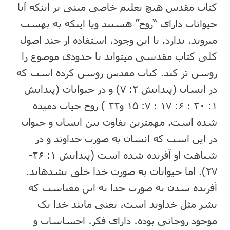
کتاب مقدس هیچ تعلیم خاصی مبنی بر اینکه آیا
حیوانات دارای “روح” هستند ویا اینکه به بهشت
می⁯روند، ندارد. با این وجود، استفاده از چند اصول
کلی کتاب مقدسی می⁯تواند تا حدودی موضوع را
روشن تر کند. کتاب مقدس روشن کرده است که
در انسان (پیدایش ۲: ۷) و در حیوانات (پیدایش
۱: ۳۰ ؛ ۶: ۱۷ ؛ ۷: ۱۵ و۲۲ ) روح حیات دمیده
شده است. مهم⁯ترین تفاوت بین انسان و حیوان
در این است که انسان به صورت خداوند و در
شباهت او آفریده شده است (پیدایش ۱: ۲۶-
۲۷). اما حیوانات به صورت خدا خلق نشده⁯اند.
آفریده شدن به صورت خدا به این معناست که
بشر مثل خداوند است، یعنی مانند خدا یک
موجود روحانی بوده، دارای فکر، احساسات و