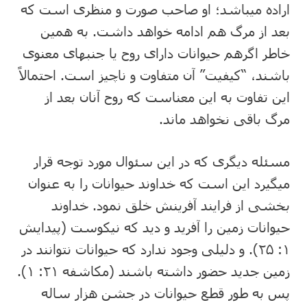
اراده میباشد؛ او صاحب صورت و منظری است که
بعد از مرگ هم ادامه خواهد داشت. به همین
خاطر اگرهم حیوانات دارای روح یا جنبه⁯ای معنوی
باشند، “کیفیت” آن متفاوت و ناچیز است. احتمالاً
این تفاوت به این معناست که روح آنان بعد از
مرگ باقی نخواهد ماند.
مسئله دیگری که در این سئوال مورد توجه قرار
می⁯گیرد این است که خداوند حیوانات را به عنوان
بخشی از فرایند آفرینش خلق نمود. خداوند
حیوانات زمین را آفرید و دید که نیکوست (پیدایش
۱: ۲۵). و دلیلی وجود ندارد که حیوانات نتوانند در
زمین جدید حضور داشته باشند (مکاشفه ۲۱: ۱).
پس به طور قطع حیوانات در جشن هزار ساله