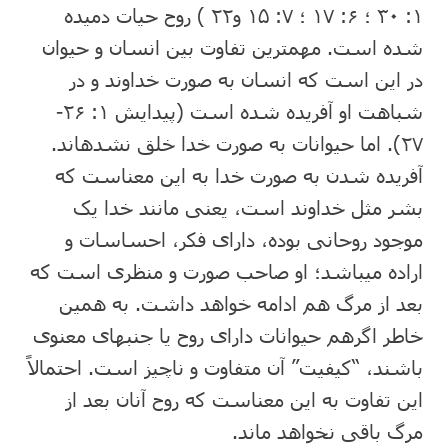
۱: ۳۰ ؛ ۶: ۱۷ ؛ ۷: ۱۵ و۲۲ ) روح حیات دمیده
شده است. مهم⁯ترین تفاوت بین انسان و حیوان
در این است که انسان به صورت خداوند و در
شباهت او آفریده شده است (پیدایش ۱: ۲۶-
۲۷). اما حیوانات به صورت خدا خلق نشده⁯اند.
آفریده شدن به صورت خدا به این معناست که
بشر مثل خداوند است، یعنی مانند خدا یک
موجود روحانی بوده، دارای فکر، احساسات و
اراده میباشد؛ او صاحب صورت و منظری است که
بعد از مرگ هم ادامه خواهد داشت. به همین
خاطر اگرهم حیوانات دارای روح یا جنبه⁯ای معنوی
باشند، “کیفیت” آن متفاوت و ناچیز است. احتمالاً
این تفاوت به این معناست که روح آنان بعد از
مرگ باقی نخواهد ماند.