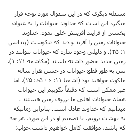
مسئله دیگری که در این سئوال مورد توجه قرار
می⁯گیرد این است که خداوند حیوانات را به عنوان
بخشی از فرایند آفرینش خلق نمود. خداوند
حیوانات زمین را آفرید و دید که نیکوست (پیدایش
۱: ۲۵). و دلیلی وجود ندارد که حیوانات نتوانند در
زمین جدید حضور داشته باشند (مکاشفه ۲۱: ۱).
پس به طور قطع حیوانات در جشن هزار ساله
ملکوت خواهند بود (اشعیا ۱۱: ۶ ؛ ۶۵: ۲۵). اما
غیر ممکن است که دقیقاً بگوییم این حیوانات
همان حیوانات اهلی ما برروی زمین هستند .
می⁯دانیم که خداوند عادل است. بنابراین زمانیکه
به بهشت برویم، با تصمیم او در این مورد، هر چه
که باشد، موافقت کامل خواهیم داشت.جواب: