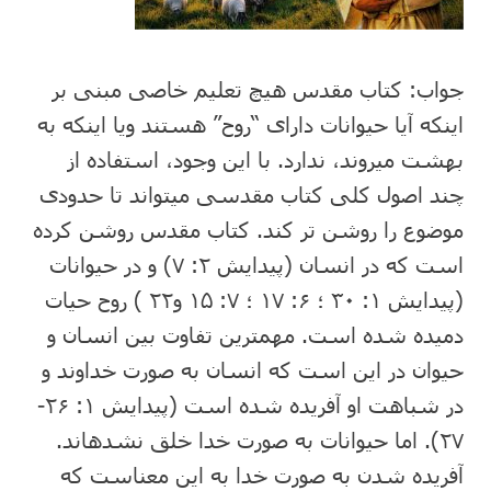
جواب: کتاب مقدس هیچ تعلیم خاصی مبنی بر
اینکه آیا حیوانات دارای “روح” هستند ویا اینکه به
بهشت می⁯روند، ندارد. با این وجود، استفاده از
چند اصول کلی کتاب مقدسی می⁯تواند تا حدودی
موضوع را روشن تر کند. کتاب مقدس روشن کرده
است که در انسان (پیدایش ۲: ۷) و در حیوانات
(پیدایش ۱: ۳۰ ؛ ۶: ۱۷ ؛ ۷: ۱۵ و۲۲ ) روح حیات
دمیده شده است. مهم⁯ترین تفاوت بین انسان و
حیوان در این است که انسان به صورت خداوند و
در شباهت او آفریده شده است (پیدایش ۱: ۲۶-
۲۷). اما حیوانات به صورت خدا خلق نشده⁯اند.
آفریده شدن به صورت خدا به این معناست که