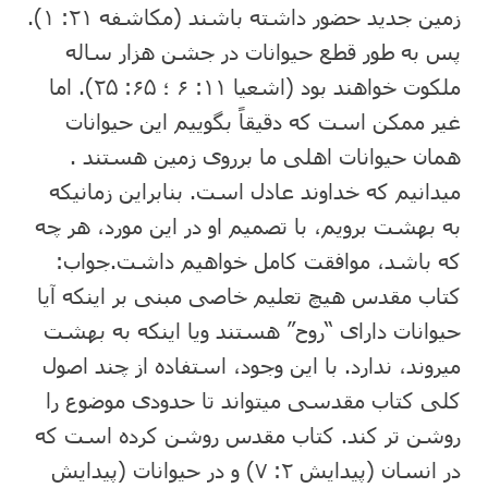
زمین جدید حضور داشته باشند (مکاشفه ۲۱: ۱).
پس به طور قطع حیوانات در جشن هزار ساله
ملکوت خواهند بود (اشعیا ۱۱: ۶ ؛ ۶۵: ۲۵). اما
غیر ممکن است که دقیقاً بگوییم این حیوانات
همان حیوانات اهلی ما برروی زمین هستند .
می⁯دانیم که خداوند عادل است. بنابراین زمانیکه
به بهشت برویم، با تصمیم او در این مورد، هر چه
که باشد، موافقت کامل خواهیم داشت.جواب:
کتاب مقدس هیچ تعلیم خاصی مبنی بر اینکه آیا
حیوانات دارای “روح” هستند ویا اینکه به بهشت
می⁯روند، ندارد. با این وجود، استفاده از چند اصول
کلی کتاب مقدسی می⁯تواند تا حدودی موضوع را
روشن تر کند. کتاب مقدس روشن کرده است که
در انسان (پیدایش ۲: ۷) و در حیوانات (پیدایش