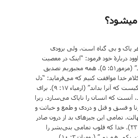
د میشود؟
 پاک و بی ‌گناه است، ولی بزودی
د دربارۀ خود فرمود: “اینک در معصیت
سرشته شدم و مادرم در گناه به من آبستن گردید” (مزمور۵۱: ۵). همه مجبوریم تصدیق
کلام خدا موافقت کنیم که می‌فرماید: “دل
از همه ‌چیز فریبنده ‌تر است و بسیار مریض است کیست که آنرا بداند” (ارمیاء ۱۷: ۹). برای
 آنست که انسان‌ را ناپاک می‌سازد، زیرا
نا و فسق و قتل و دزدی و طمع و خباثت و
لت. تمامی این چیزهای بد از درون صادر
می‌گردد و آدم را ناپاک می‌گرداند” (مرقس ۷: ۲۰- ۲۳). خدا که قلوب تمامی بنی‌بشر را
هم نی” (رومیان ۳: ۱۰).