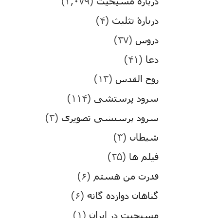
درباره مسیحیت
(۳,۰۷۹)
دربارۀ تثلیث
(۴)
دروس
(۳۷)
دعا
(۴۱)
روح القدس
(۱۳)
سرود پرستشی
(۱۱۴)
سرود پرستشی تصویری
(۳)
شیطان
(۳)
فیلم ها
(۲۵)
قدرت من هستم
(۶)
گناهان دوازده گانه
(۶)
مسیحیت در ایران
(۱)