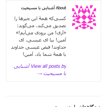
About آشنایی با مسیحیت
کسی‌که همهٔ این چیزها را
تصدیق می‌كند، می‌گوید:
«آری! من بزودی می‌آیم!»
آمین! بیا ای عیسی، ای
خداوند! فیض عیسی خداوند
با همهٔ شما باد، آمین!
View all posts by آشنایی
با مسیحیت →
دیدگاهتان را بنویسید