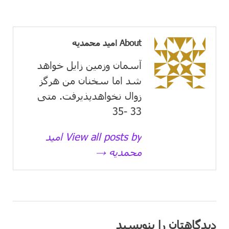
About امید محمدیه
آسمان وزمین زايل خواهد
شد اما سخنان من هرگز
زوال نخواهدپذیرفت. متی
33 -35
View all posts by امید
محمدیه →
دیدگاهتان را بنویسید