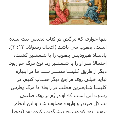
تنها حواری که مرگش در کتاب مقدس ثبت شده
است، یعقوب می باشد (اعمال رسولان ۱۲: ۲).
پادشاه هیرودیس یعقوب را با شمشیر کشت،
احتمالا سر او را با شمشیر زد. نوع مرگ حواریون
دیگر از طریق کلیسا منتشر شد، ما در اینباره
نباید خیلی روی مراجع دیگر حساب کنیم. در
کلیسا شایعترین مطلب در رابطه با مرگ پطرس
رسول این است که او در رُم بر روی صلیبی
بشکل ضربدر و وارونه مصلوب شد و این انجام
نبوتی بود که مسیح پیشگویی کرده بود (یوحنا