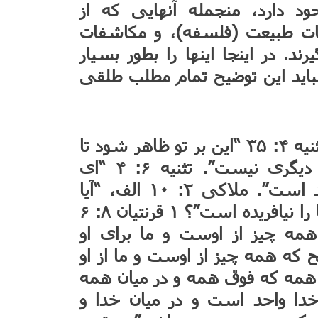
د دارد، منجمله آنهایی که از
ت طبیعت (فلسفه)، و مکاشفات
در اینجا اینها را بطور بسیار
باید این توضیح تمام مطلب طلقی
بحث کتاب مقدسی برای یک خدایی – تثنیه ۴: ۳۵ “این بر تو ظاهر شود تا
بدانی که یهوه خدا است و غیر از او دیگری نیست”. تثنیه ۶: ۴ “ای
اسرائیل بشنو یهوه خدای ما یهوه واحد است”. ملاکی ۲: ۱۰ الف، “آیا
جمیع ما را یک پدر نیست و آیا یک خدا ما را نیافریده است”؟ ۱ قرنتیان ۸: ۶
مه چیز از اوست و ما برای او
ه همه چیز از اوست و ما از او
 “یک خدا و پدر همه که فوق همه و در میان همه
 تیموتاووس ۲: ۵ “زیرا خدا واحد است و در میان خدا و