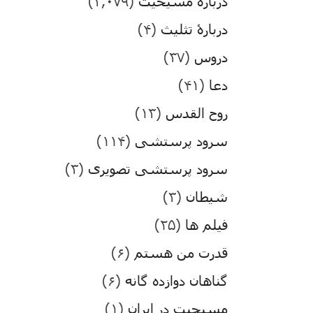
درباره مسیحیت
(۳,۰۷۹)
دربارۀ تثلیث
(۴)
دروس
(۳۷)
دعا
(۴۱)
روح القدس
(۱۳)
سرود پرستشی
(۱۱۴)
سرود پرستشی تصویری
(۳)
شیطان
(۳)
فیلم ها
(۲۵)
قدرت من هستم
(۶)
گناهان دوازده گانه
(۶)
مسیحیت در ایران
(۱)