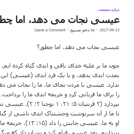
درباره مسیحیت
عیسی نجات می دهد، اما چطو
2017-09-13
-
by
دختر مسیح
-
Leave a Comment
عیسی نجات می دهد، اما چطور؟
چون ما بر علیه خدای باقی و ابدی گناه کرده ایم، ی
بمدت ابدی بدهد، و یا یک فرد ابدی (عیسی) این جزا
ندارد. عیسی با مردن بجای ما، ما را نجات م
را برای ما قربانی کرد و جریمه ابدی ما را پرداخت.
بپردازد (۲ قرنتیان ۵
تا ما از آن سرنوشت وحشتناک ابدی ناشی از گنا
او به ما، عیسی جانش 
بپردازیم. بعد عیسی قیام کرد و نشان داد که مرگ 