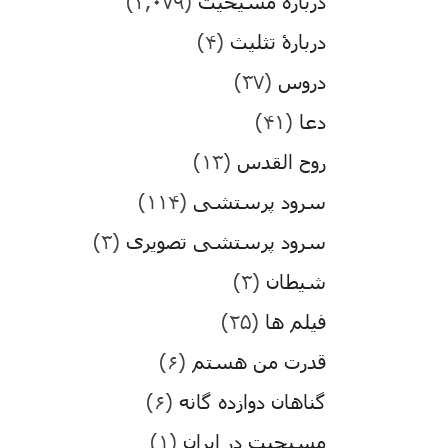
درباره مسیحیت
(۳,۰۷۹)
دربارۀ تثلیث
(۴)
دروس
(۳۷)
دعا
(۴۱)
روح القدس
(۱۳)
سرود پرستشی
(۱۱۴)
سرود پرستشی تصویری
(۳)
شیطان
(۳)
فیلم ها
(۲۵)
قدرت من هستم
(۶)
گناهان دوازده گانه
(۶)
مسیحیت در ایران
(۱)