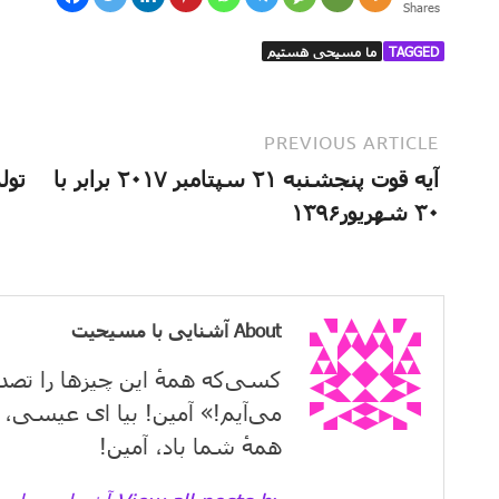
Shares
TAGGED
ما مسیحی هستیم
PREVIOUS ARTICLE
آیه قوت پنجشنبه ۲۱ سپتامبر ۲۰۱۷ برابر با
تول
۳۰ شهریور۱۳۹۶
About آشنایی با مسیحیت
کسی‌که همهٔ این چیزها را تصد
می‌آیم!» آمین! بیا ای عیسی، 
همهٔ شما باد، آمین!