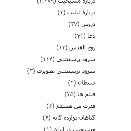
درباره مسیحیت
(۳,۰۷۹)
دربارۀ تثلیث
(۴)
دروس
(۳۷)
دعا
(۴۱)
روح القدس
(۱۳)
سرود پرستشی
(۱۱۴)
سرود پرستشی تصویری
(۳)
شیطان
(۳)
فیلم ها
(۲۵)
قدرت من هستم
(۶)
گناهان دوازده گانه
(۶)
مسیحیت در ایران
(۱)