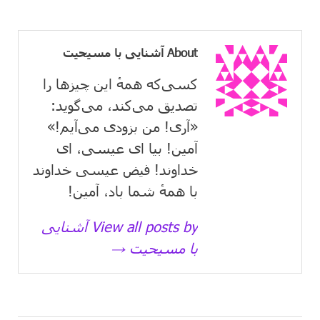
About آشنایی با مسیحیت
کسی‌که همهٔ این چیزها را
تصدیق می‌كند، می‌گوید:
«آری! من بزودی می‌آیم!»
آمین! بیا ای عیسی، ای
خداوند! فیض عیسی خداوند
با همهٔ شما باد، آمین!
View all posts by آشنایی
با مسیحیت →