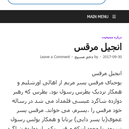
MAIN MENU
درباره مسیحیت
انجیل مرقس
2017-09-30
-
by
دختر مسیح
-
Leave a Comment
انجیل مرقس
یوحنای مرقس پسر مریم از اهالی اورشلیم و
همکار نزدیک پطرس رسول بود. پطرس که رهبر
دوازده شاگرد عیسی قلمداد می شد در رساله
خود مرقس را ،پسرم، می خواند. مرقس پسر
عموی(یا پسر دایی) برنابا و همکار پولس رسول
نیز بود. با وجود اینکه مرقس یکی از دوازده شاگرد