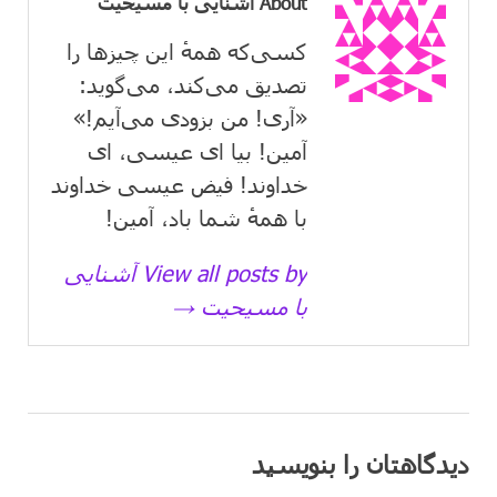
About آشنایی با مسیحیت
کسی‌که همهٔ این چیزها را
تصدیق می‌كند، می‌گوید:
«آری! من بزودی می‌آیم!»
آمین! بیا ای عیسی، ای
خداوند! فیض عیسی خداوند
با همهٔ شما باد، آمین!
View all posts by آشنایی
با مسیحیت →
دیدگاهتان را بنویسید