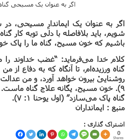
اگر به عنوان یک مسیحی گنا
اگر به ‌عنوان یک ایماندارِ مسیحی، د
شویم، باید بلافاصله با دلی توبه ‌کار گنا
باشیم که خون مسیح، گناه ما را پاک خ
کلام خدا می‌فرماید: “غضب خداوند را 
گناه ورزیده‌ام، تا آنگاه که به دفاع از من
۹). خون مسیح، یگانه علاج گناه ماست. 
گناه پاک می‌سازد” (اول یوحنا ۱: ۷).
منبع : ایمانداران
اشتراک گذاری :
0
Shares