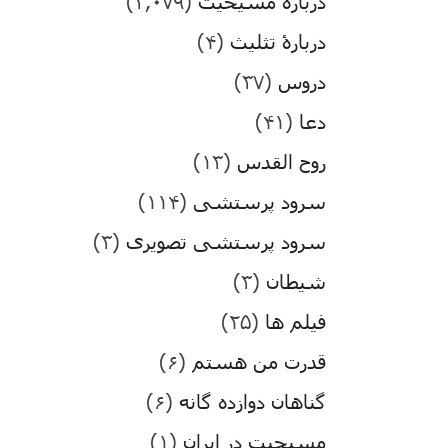
درباره مسیحیت
(۳,۰۷۹)
دربارۀ تثلیث
(۴)
دروس
(۳۷)
دعا
(۴۱)
روح القدس
(۱۳)
سرود پرستشی
(۱۱۴)
سرود پرستشی تصویری
(۳)
شیطان
(۳)
فیلم ها
(۲۵)
قدرت من هستم
(۶)
گناهان دوازده گانه
(۶)
مسیحیت در ایران
(۱)