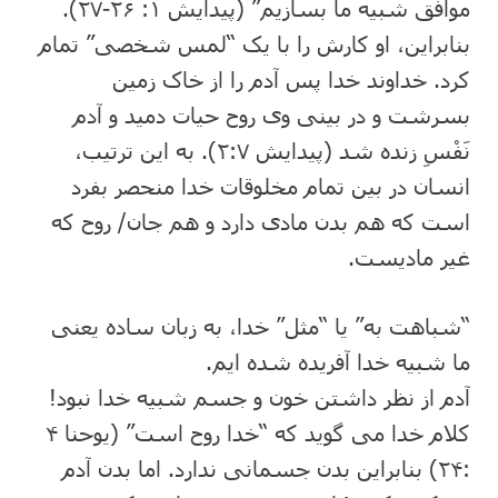
موافق شبیه ما بسازیم” (پیدایش ۱: ۲۶-۲۷).
بنابراین، او کارش را با یک “لمس شخصی” تمام
کرد. خداوند خدا پس آدم را از خاک زمین
بسرشت و در بینی وی روح حیات دمید و آدم
نَفْسِ زنده شد (پیدایش ۲:۷). به این ترتیب،
انسان در بین تمام مخلوقات خدا منحصر بفرد
است که هم بدن مادی دارد و هم جان/ روح که
غیر مادیست.
“شباهت به” یا “مثل” خدا، به زبان ساده یعنی
ما شبیه خدا آفریده شده ایم.
آدم از نظر داشتن خون و جسم شبیه خدا نبود!
کلام خدا می گوید که “خدا روح است” (یوحنا ۴
:۲۴) بنابراین بدن جسمانی ندارد. اما بدن آدم