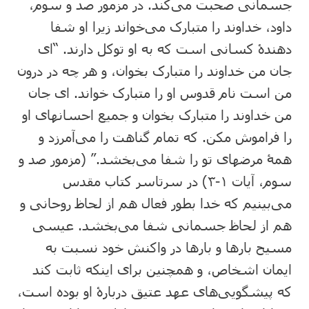
جسمانی صحبت می‌کند. در مزمور صد و سوم،
داود، خداوند را متبارک می‌خواند زیرا او شفا
دهندۀ کسانی است که به او توکل دارند. “ای
جان من خداوند را متبارک بخوان، و هر چه در درون
من است نام قدوس او را متبارک خواند. ای جان
من خداوند را متبارک بخوان و جمیع احسانهای او
را فراموش مکن. که تمام گناهت را می‌آمرزد و
همۀ مرضهای تو را شفا می‌بخشد.” (مزمور صد و
سوم، آیات ۱-۳) در سرتاسر کتاب مقدس
می‌بینیم که خدا بطور فعال هم از لحاظ روحانی و
هم از لحاظ جسمانی شفا می‌بخشد. عیسی
مسیح بارها و بارها در واکنش خود نسبت به
ایمان اشخاص، و همچنین برای اینکه ثابت کند
که پیشگویی‌های عهد عتیق دربارۀ او بوده است،