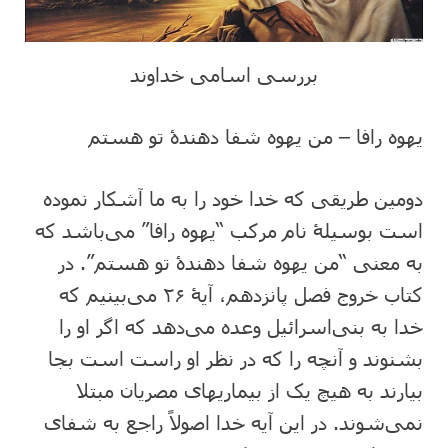
بررسی اسامی خداوند
یهوه رافا – من یهوه شفا دهندۀ تو هستم
دومین طریقی که خدا خود را به ما آشکار نموده
است بوسیلۀ نام مرکب “یهوه رافا” می‌باشد که
به معنی “من یهوه شفا دهندۀ تو هستم”. در
کتاب خروج فصل پانزدهم، آیۀ ۲۶ می‌بینیم که
خدا به بنی‌اسرائیل وعده می‌دهد که اگر او را
بشنوند و آنچه را که در نظر او راست است بجا
بیارند به هیچ یک از بیماریهای مصریان مبتلا
نمی‌شوند. در این آیه خدا اصولاً راجع به شفای