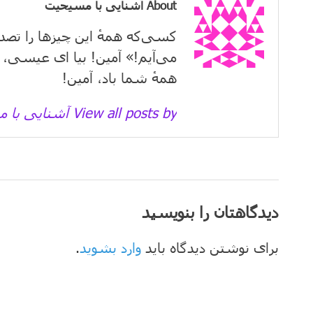
About آشنایی با مسیحیت
کسی‌که همهٔ این چیزها را تصد
می‌آیم!» آمین! بیا ای عیسی، 
همهٔ شما باد، آمین!
View all posts by آشنایی با مسیحیت →
دیدگاهتان را بنویسید
برای نوشتن دیدگاه باید
وارد بشوید
.