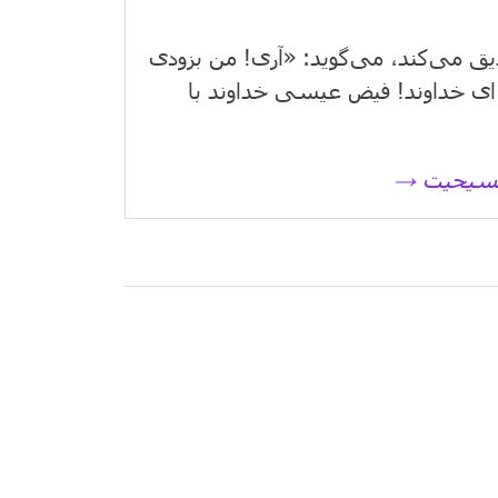
یق می‌كند، می‌گوید: «آری! من بزودی
ای خداوند! فیض عیسی خداوند با