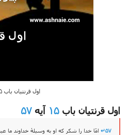
اول قرنتیان باب ۱۵ آیه ۵۷
اول قرنتیان باب
۱۵
آیه
۵۷
۵۷↵
امّا خدا را شکر که او به وسیلهٔ خداوند م