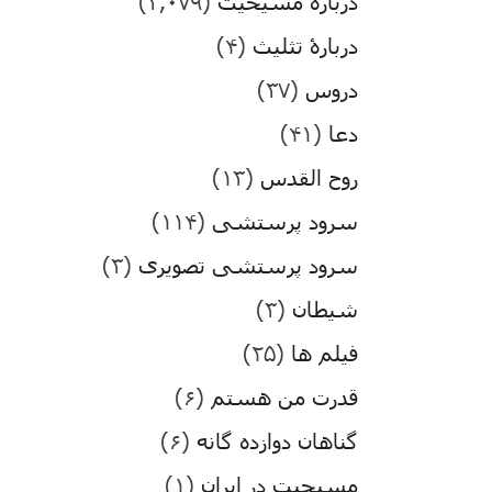
درباره مسیحیت
(۳,۰۷۹)
دربارۀ تثلیث
(۴)
دروس
(۳۷)
دعا
(۴۱)
روح القدس
(۱۳)
سرود پرستشی
(۱۱۴)
سرود پرستشی تصویری
(۳)
شیطان
(۳)
فیلم ها
(۲۵)
قدرت من هستم
(۶)
گناهان دوازده گانه
(۶)
مسیحیت در ایران
(۱)