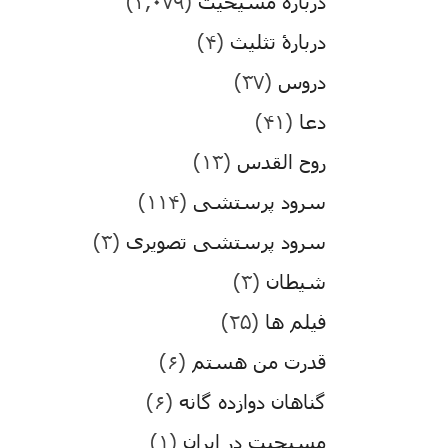
درباره مسیحیت
(۳,۰۷۹)
دربارۀ تثلیث
(۴)
دروس
(۳۷)
دعا
(۴۱)
روح القدس
(۱۳)
سرود پرستشی
(۱۱۴)
سرود پرستشی تصویری
(۳)
شیطان
(۳)
فیلم ها
(۲۵)
قدرت من هستم
(۶)
گناهان دوازده گانه
(۶)
مسیحیت در ایران
(۱)