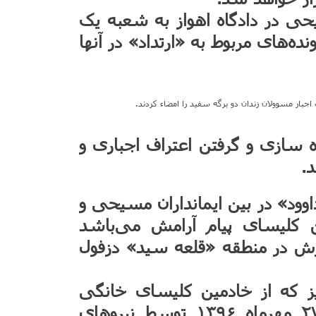
وکیش مسیحی در دادگاه اهواز به شعبه یک
ه‌های مربوط به «ارتداد» در آنها
ی امنیتی پرونده سازی و گرفتن اعتراف اجباری و
د.
که با نام «داوود» در بین ایمانداران مسیحی و
 کلیسای پیام آرامش می‌باشد
اه ۱۳۹۶ در محل کارش در منطقه «قلعه سید» دزفول
یز که از خادمین کلیسای خانگی
«پیام آرامش» دزفول است پنجشنبه ۲۷ مهرماه ۱۳۹۶ توسط نیروهای