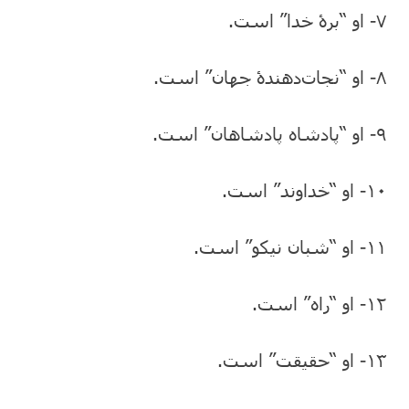
۷- او “برۀ خدا” است.
۸- او “نجات‌دهندۀ جهان” است.
۹- او “پادشاه پادشاهان” است.
۱۰- او “خداوند” است.
۱۱- او “شبان نیکو” است.
۱۲- او “راه” است.
۱۳- او “حقیقت” است.