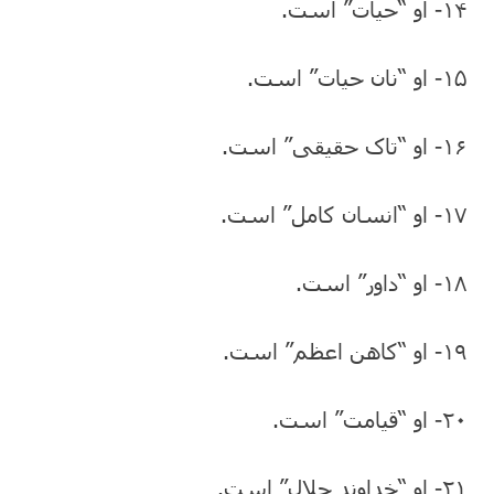
۱۴- او “حیات” است.
۱۵- او “نان حیات” است.
۱۶- او “تاک حقیقی” است.
۱۷- او “انسان کامل” است.
۱۸- او “داور” است.
۱۹- او “کاهن اعظم” است.
۲۰- او “قیامت” است.
۲۱- او “خداوند جلال” است.