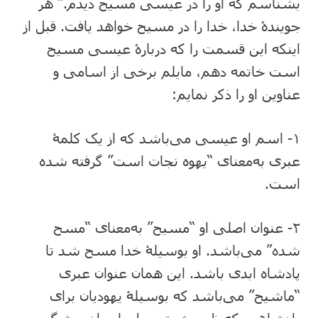
بشناسم که او را در عیسی مسیح دیدم.” هر
جویندۀ خدا، خدا را در مسیح خواهد یافت. قبل از
اینکه این قسمت را که دربارۀ عیسی مسیح
است خاتمه دهم، مایلم برخی از اسامی و
عناوین او را ذکر نمایم:
۱- اسم او عیسی می‌باشد که از یک کلمۀ
عبری به‌معنای “یهوه نجات است” گرفته شده
است.
۲- عنوان اصلی او “مسیح” به‌معنای “مسح
شده” می‌باشد. او بوسیلۀ خدا مسح شد تا
پادشاه ابدی باشد. این همان عنوان عبری
“ماشیح” می‌باشد که بوسیلۀ یهودیان برای