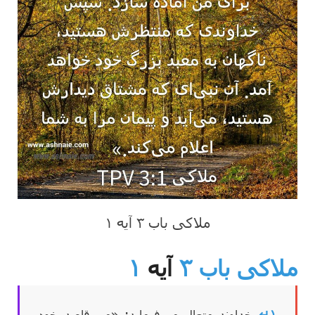
ملاکی باب ۳ آیه ۱
ملاکی باب ۳
آیه
۱
۱↵
خداوند متعال می‌فرماید: «من قاصد خود