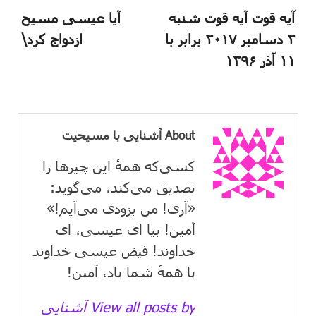
آیه قوت آیه قوت شنبه
آیا عیسی مسیح
۲ دسامبر ۲۰۱۷ برابر با
ازدواج کرد\
۱۱ آذر ۱۳۹۶
About آشنایی با مسیحیت
کسی‌که همهٔ این چیزها را
تصدیق می‌كند، می‌گوید:
«آری! من بزودی می‌آیم!»
آمین! بیا ای عیسی، ای
خداوند! فیض عیسی خداوند
با همهٔ شما باد، آمین!
View all posts by آشنایی