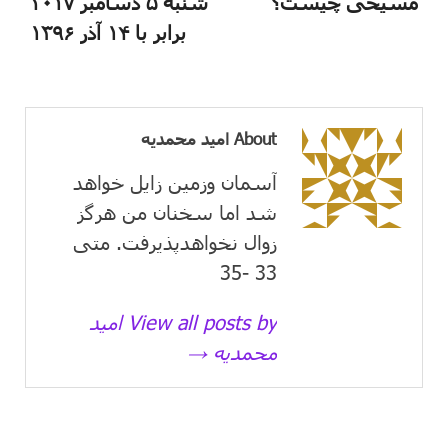
مسیحی چیست؟
شنبه ۵ دسامبر ۲۰۱۷
برابر با ۱۴ آذر ۱۳۹۶
About امید محمدیه
آسمان وزمین زايل خواهد
شد اما سخنان من هرگز
زوال نخواهدپذیرفت. متی
33 -35
View all posts by امید
محمدیه →