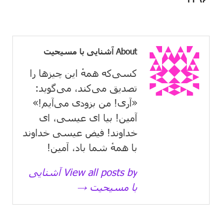
About آشنایی با مسیحیت
کسی‌که همهٔ این چیزها را
تصدیق می‌كند، می‌گوید:
«آری! من بزودی می‌آیم!»
آمین! بیا ای عیسی، ای
خداوند! فیض عیسی خداوند
با همهٔ شما باد، آمین!
View all posts by آشنایی
با مسیحیت →