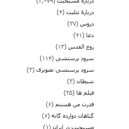
درباره مسیحیت
(۳,۰۷۹)
دربارۀ تثلیث
(۴)
دروس
(۳۷)
دعا
(۴۱)
روح القدس
(۱۳)
سرود پرستشی
(۱۱۴)
سرود پرستشی تصویری
(۳)
شیطان
(۳)
فیلم ها
(۲۵)
قدرت من هستم
(۶)
گناهان دوازده گانه
(۶)
مسیحیت در ایران
(۱)