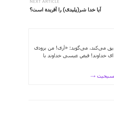
NEXT ARTICLE
آیا خدا شر(پلیدی) را آفریده است؟
یق می‌كند، می‌گوید: «آری! من بزودی
ای خداوند! فیض عیسی خداوند با