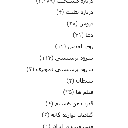
درباره مسیحیت
(۳,۰۷۹)
دربارۀ تثلیث
(۴)
دروس
(۳۷)
دعا
(۴۱)
روح القدس
(۱۳)
سرود پرستشی
(۱۱۴)
سرود پرستشی تصویری
(۳)
شیطان
(۳)
فیلم ها
(۲۵)
قدرت من هستم
(۶)
گناهان دوازده گانه
(۶)
مسیحیت در ایران
(۱)