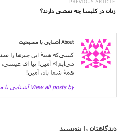
PREVIOUS ARTICLE
زنان در کلیسا چه نقشی دارند؟
About آشنایی با مسیحیت
کسی‌که همهٔ این چیزها را تصد
می‌آیم!» آمین! بیا ای عیسی، 
همهٔ شما باد، آمین!
View all posts by آشنایی با مسیحیت →
دیدگاهتان را بنویسید