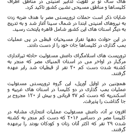
های سال نو بر تقویت تدابیر امنیتی در مناطق اطراف
کلیساها و مناطق مسیحی نشین کشور تاکید کرد.
شایان ذکر است حملات تروریستی مصر با هدف ضربه زدن
به نیروهای امنیتی ابتدا در شمال سینا آغاز شد و به تدریج
به دیگر استان های این کشور شامل قاهره پایتخت رسید.
در این حوادث دهها نفراز مسیحیان قبطی در پی عملیات
بمب گذاری در کلیساها جان خود را از دست دادند.
تروریست های اسلامگرای داعش مسئولیت حادثه تیراندازی
مرگبار در اواخر می در استان المنیای مصر که منجر به
کشته شدن دست کم ۳۰ نفر از قبطیان شد رابر عهده
گرفتند.
همچنین در اوایل آوریل، این گروه تروریستی مسئولیت
عملیات بمب گذاری در دو کلیسا در استان های غربیه و
اسکندریه که دست کم ۴۷ قربانی و بیش از ۱۲۰ مجروح بر
جا گذاشت را پذیرفت.
افزون بر آن، داعش مسئولیت عملیات انتحاری مشابه در
کلیسا مصر در دسامبر ۲۰۱۶ که دست کم منجر به کشته
شدن ۲۹ نفر که اکثر آنان زنان و کودکان بودند را برعهده
گرفتند.