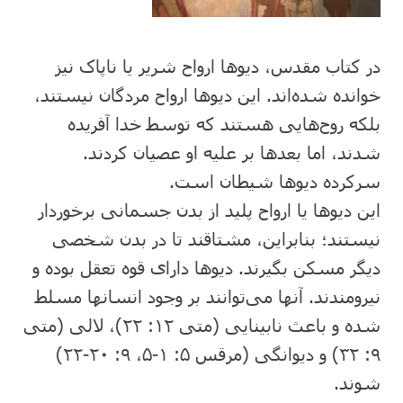
در کتاب مقدس، دیوها ارواح شریر یا ناپاک نیز
خوانده شده‌اند. این دیوها ارواح مردگان نیستند،
بلکه روح‌هایی هستند که توسط خدا آفریده
شدند، اما بعدها بر علیه او عصیان کردند.
سرکرده دیوها شیطان است.
این دیوها یا ارواح پلید از بدن جسمانی برخوردار
نیستند؛ بنابراین، مشتاقند تا در بدن شخصی
دیگر مسکن بگیرند. دیوها دارای قوه تعقل بوده و
نیرومندند. آنها می‌توانند بر وجود انسانها مسلط
شده و باعث نابینایی (متی ۱۲: ۲۲)، لالی (متی
۹: ۳۲) و دیوانگی (مرقس ۵: ۱-۵، ۹: ۲۰-۲۲)
شوند.